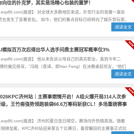
你向往的扑克梦，其实是场精心包装的噩梦！
w.evp86.com)报道】 对全球大多数地区来说，扑克行业的发展一直处
式也发生了显著变化。 如今，他们的重点目标已经转向了娱乐型玩家，
阅读全文
AI模拟百万次后得出华人选手问鼎主赛冠军概率仅3%
w.evp86.com)报道】 他从未告诉父母自己的真实职业，直到今年二
赌博的偏见很深，”冯晗（音译，即Han Feng）在决赛桌前坦言，“他们
阅读全文
2026KPC济州站｜主赛事燃情开启！A组火爆开局314人次参
晋级，王竹斋强势领跑装袋66.6万筹码斩获CL！多场重磅赛事
w.evp86.com)报道】 济州的夏日连日晴空，赛场内外热情高涨。随着
军相继加冕，KPC济州站迎来第五个比赛日，备受瞩目的主赛事正式拉