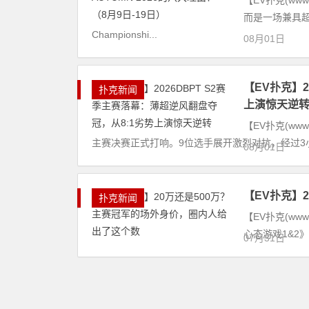
【EV扑克(ww
而是一场兼具超
Championshi...
08月01日
【EV扑克】2
扑克新闻
上演惊天逆
【EV扑克(www
主赛决赛正式打响。9位选手展开激烈对抗，经过3小
08月01日
【EV扑克】
扑克新闻
【EV扑克(www.e
心态游戏1&2
07月31日