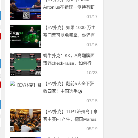
Antonius在错误一侧持有葫
芦：他可以对Robl的小加注
01/17
弃牌吗？
【EV扑克】如果 1000 万主
赛门票可以免费拿，你还有
什么理由不去济州岛？
01/16
蜗牛扑克：KK，A高翻牌面
遭遇check-raise，如何行
动？
10/23
【EV扑克】翻前5人全下狂
收四家！中国选手Qi
Xiaokun斩获34,000刀全场
07/15
最高神秘赏金！
【EV扑克】TLPT济州岛 | 豪
客主赛FT产生，德国Marius
Gierse领先，Lin Huawei、
05/19
Zhao Jiaming等人晋级