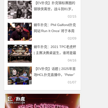
【EV扑克】扑克锦标赛圈的
钢铁侠离世，战斗到81岁，
拿下近600个奖金
02/15
蜗牛扑克：Phil Galfond扑克
网站‘Run It Once’ 将于本周
上线
02/09
蜗牛扑克：2021 TPC老虎杯
| 主赛决赛桌诞生，谁将是最
后的冠军！
04/16
【EV扑克】话题 | 2025年首
场HCL扑克直播中，“Peter”
的疯狂故事仍在延续
01/07