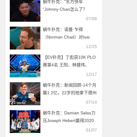
蜗牛扑克：”东方快车
“Johnny Chan怎么了？
07/08
蜗牛扑克：诺曼·乍得
（Norman Chad）对Isai
Scheinberg的扑克名人堂提
12/25
名不满意
【EV扑克】丁彪获10K PLO
赛第4名 王阳、林健伟、
Andy Ni闯入25K超级主赛
12/17
Day2
蜗牛扑克：新闻回顾-14个月
赢1.2亿，22岁的他拿下德州
扑克金手链决定退休！
07/14
蜗牛扑克：Damian Salas力
压Joseph Hebert赢得2020
WSOP主赛事冠军！
01/07