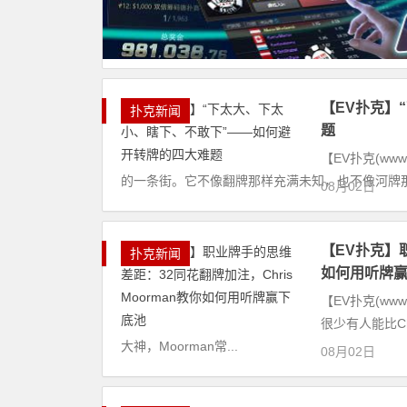
【EV扑克】
扑克新闻
题
【EV扑克(ww
的一条街。它不像翻牌那样充满未知，也不像河牌那样
08月02日
【EV扑克】职
扑克新闻
如何用听牌
【EV扑克(ww
很少有人能比Ch
大神，Moorman常...
08月02日