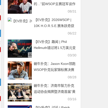
的…”前WSOP主赛冠军谈作
弊争议，并与特朗普一起打
08/31
高尔夫？！
【EV扑克】2026WSOP |
10K H.O.R.S.E.赛朱跃奇获
第29名，3K六人桌
06/22
DannyTang第38名
【EV扑克】趣闻 | Phil
Hellmuth错过将1.5万美元变
成8000万美元的机会
03/30
蜗牛扑克：Jason Koon领跑
WSOP扑克玩家锦标赛决赛
桌
08/28
蜗牛扑克：济南市智力扑克
运动协会揭牌暨济南首届“黄
河杯”智力扑克系列赛开赛仪
03/16
式取得圆满成功！
【EV扑克】讨论 | Patrik