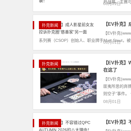
开战幕。主赛与
08月01日
【EV扑克】
扑克新闻
【EV扑克(ww
系列赛（CSOP）创始人、职业牌手Matt Stou
08月01日
【EV扑克】
扑克新闻
在这了
【EV扑克(ww
匪夷所思的弃牌
则空子”事件。 今
08月01日
【EV扑克】不
扑克新闻