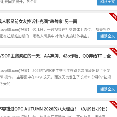
附赛同步展开，各个比...
阅读全文
成人影星前女友控诉扑克圈“慈善家”另一面
w.evp86.com)报道】 这几日，一段视频在社交媒体上流传。 慈善扑克
t，被指在拉斯维加斯的一场私人牌局中对他人实施肢体袭击。...
阅读全文
WSOP主赛疯狂的一天：AA弃牌、42o诈唬、QQ弃给TT…全
w.evp86.com)报道】 2026年WSOP主赛今年在跳名次阶段出现了不少
和操作。 主要集中在Day6这天，而这天也发生了长考15分钟的“钻规
天的...
阅读全文
容错过QPC AUTUMN 2026的八大理由！（8月9日-19日）