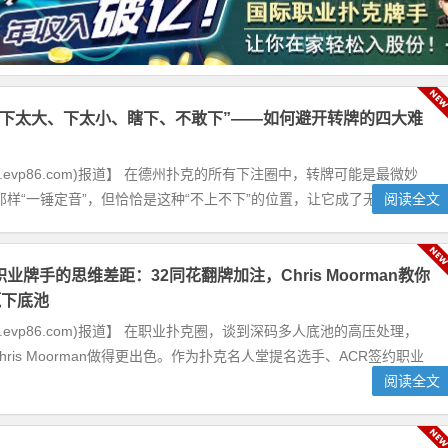
“下太大、下太小、瞎下、不敢下”——如何避开转牌的四大难
w.evp86.com)报道】 在德州扑克的所有下注圈中，转牌可能是最微妙
“一锤定音”，但恰恰是这种“不上不下”的位置，让它成了无数玩家...
阅读全文
业牌手的思维差距：32同花翻牌加注，Chris Moorman教你
赢下底池
w.evp86.com)报道】 在职业扑克圈，谈到深码多人底池的高压处理，
ris Moorman做得更出色。作为扑克名人堂提名选手、ACR签约职业
阅读全文