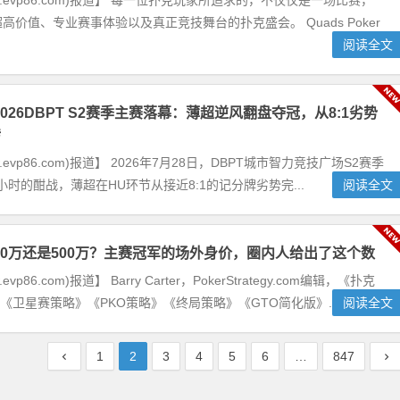
w.evp86.com)报道】 每一位扑克玩家所追求的，不仅仅是一场比赛，
高价值、专业赛事体验以及真正竞技舞台的扑克盛会。 Quads Poker
阅读全文
026DBPT S2赛季主赛落幕：薄超逆风翻盘夺冠，从8:1劣势
转
.evp86.com)报道】 2026年7月28日，DBPT城市智力竞技广场S2赛季
时的酣战，薄超在HU环节从接近8:1的记分牌劣势完...
阅读全文
20万还是500万？主赛冠军的场外身价，圈内人给出了这个数
vp86.com)报道】 Barry Carter，PokerStrategy.com编辑，《扑克
》《卫星赛策略》《PKO策略》《终局策略》《GTO简化版》...
阅读全文
1
2
3
4
5
6
…
847