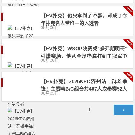
【EV扑克】他只拿到了23票，却成了今
年扑克名人堂唯一的入选者
08月06日
【EV扑克】WSOP决赛桌“多弗朗明哥”
引爆赛场，他从全场垫底打到了冠军争
08月06日
夺者
【EV扑克】2026KPC济州站｜群雄争
锋！主赛事B/C组合共407人次参赛52人
08月03日
晋级，张达森/赵洪军分别登顶小组CL，
多场混合游戏持续开启助你摘冠！
文
第
1
章
页
导
航