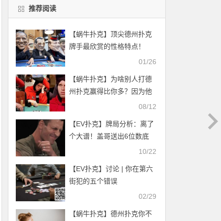
推荐阅读
【蜗牛扑克】顶尖德州扑克
牌手最欣赏的性格特点！
01/26
【蜗牛扑克】为啥别人打德
州扑克赢得比你多？因为他
们遵循这5条原则
08/12
【EV扑克】牌局分析：离了
个大谱！盖哥送出6位数底
池！
10/22
【EV扑克】讨论 | 你在第六
街犯的五个错误
02/29
【蜗牛扑克】德州扑克你不