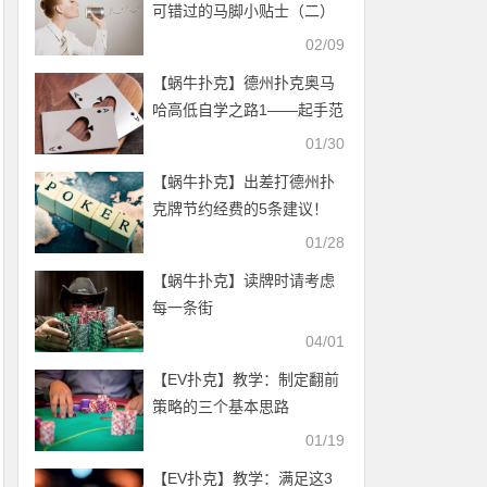
可错过的马脚小贴士（二）
02/09
【蜗牛扑克】德州扑克奥马
哈高低自学之路1——起手范
围
01/30
【蜗牛扑克】出差打德州扑
克牌节约经费的5条建议！
01/28
【蜗牛扑克】读牌时请考虑
每一条街
04/01
【EV扑克】教学：制定翻前
策略的三个基本思路
01/19
【EV扑克】教学：满足这3