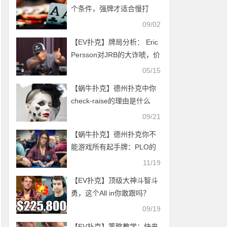
个条件，强牌才适合慢打
09/02
【EV扑克】牌局分析： Eric
Persson对JRB的大诈唬，价
值435,400
05/15
【蜗牛扑克】德州扑克中你
check-raise的理由是什么
09/21
【蜗牛扑克】德州扑克你不
能游戏所有起手牌：PLO的
起手牌评估
11/19
【EV扑克】顶级大神斗智斗
勇，这个All in你敢跟吗？
09/19
【EV扑克】策略教学：快来