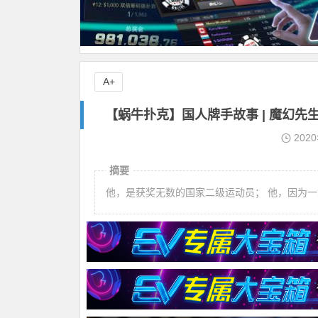
A+
【蜗牛扑克】国人牌手故事 | 魔幻
202
摘要
他，是获奖无数的国家二级运动员； 他，因为