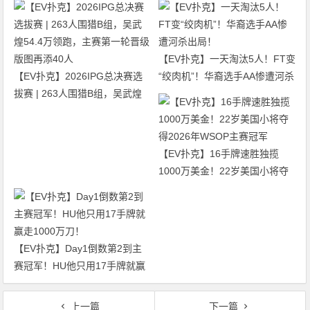
【EV扑克】一天淘汰5人！FT变
【EV扑克】2026IPG总决赛选
“绞肉机”！华裔选手AA惨遭河杀
拔赛 | 263人围猎B组，吴武煌
出局！
54.4万领跑，主赛第一轮晋级版
图再添40人
【EV扑克】16手牌速胜独揽
1000万美金！22岁美国小将夺
得2026年WSOP主赛冠军
【EV扑克】Day1倒数第2到主
赛冠军！HU他只用17手牌就赢
走1000万刀！
上一篇
下一篇