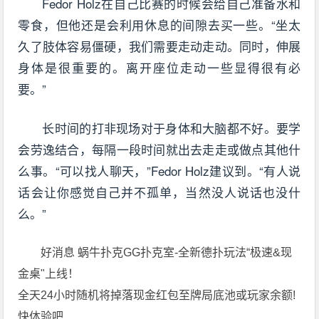
Fedor Holz在自己比赛的时候会给自己准备水和
零食，但他还是会利用休息的间隙去买一些。“坐太
久了肢体容易僵硬，我们需要走动走动。同时，伸展
身体是很重要的。离开座位走动一些显得很有必
要。”
长时间的打非现场对于身体和大脑都不好。要学
会劳逸结合，每隔一段时间就出去走走或做点其他什
么事。“可以找人聊天，”Fedor Holz建议到。“有人说
话会让你感觉自己并不孤单，当然没人说话也没什
么。”
好消息 蜗牛扑克GG扑克室-全新德扑玩法“极速&现
金桌"上线！
全天24小时随机将掉落现金红包至牌局底池或玩家余额!
快体验吧