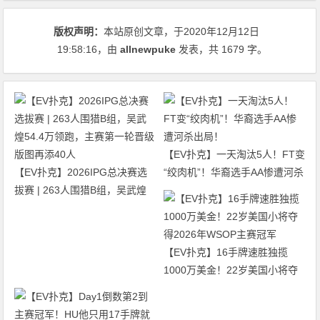
版权声明：
本站原创文章，于2020年12月12日
19:58:16
，由
allnewpuke
发表，共 1679 字。
【EV扑克】一天淘汰5人！FT变
【EV扑克】2026IPG总决赛选
“绞肉机”！华裔选手AA惨遭河杀
拔赛 | 263人围猎B组，吴武煌
出局！
54.4万领跑，主赛第一轮晋级版
图再添40人
【EV扑克】16手牌速胜独揽
1000万美金！22岁美国小将夺
得2026年WSOP主赛冠军