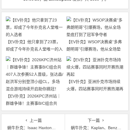
【EV扑克】他只拿到了23票，
【EV扑克】WSOP决赛桌“多弗
却成了今年扑克名人堂唯一的入
朗明哥”引爆赛场，他从全场垫
选者
底打到了冠军争夺者
【EV扑克】亚洲扑克市场持续
火爆，四站赛事同时开赛热潮再
【EV扑克】2026KPC济州站｜
起
群雄争锋！主赛事B/C组合共
407人次参赛52人晋级，张达森/
赵洪军分别登顶小组CL，多场
上一篇
下一篇
混合游戏持续开启助你摘冠！
蜗牛扑克：Isaac Haxton恳求拉斯维加斯玩家暂时停止玩扑克
蜗牛扑克：Kaplan、Benza重回《High Stakes Poker》直播间