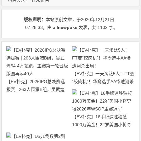
版权声明：
本站原创文章，于2020年12月21日
07:28:33
，由
allnewpuke
发表，共 1102 字。
【EV扑克】一天淘汰5人！FT变
【EV扑克】2026IPG总决赛选
“绞肉机”！华裔选手AA惨遭河杀
拔赛 | 263人围猎B组，吴武煌
出局！
54.4万领跑，主赛第一轮晋级版
图再添40人
【EV扑克】16手牌速胜独揽
1000万美金！22岁美国小将夺
得2026年WSOP主赛冠军