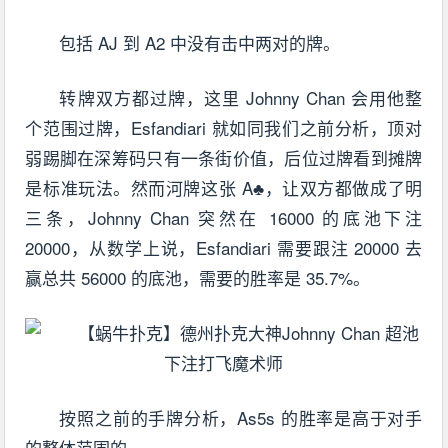
包括 AJ 到 A2 中没有击中两对的牌。
转牌双方都过牌，这里 Johnny Chan 会用他整
个范围过牌，Esfandiari 就如同我们之前分析，顶对
弱踢脚在深筹码只有一条街价值，后位过牌看到摊牌
是标准玩法。然而河牌这张 A♣，让双方都做成了明
三条，Johnny Chan 突然在 16000 的底池下注
20000，从数学上说，Esfandiari 需要跟注 20000 去
赢总共 56000 的底池，需要的胜率是 35.7%。
按照之前的手牌分析，As5s 的胜率是高于对手
的整体范围的