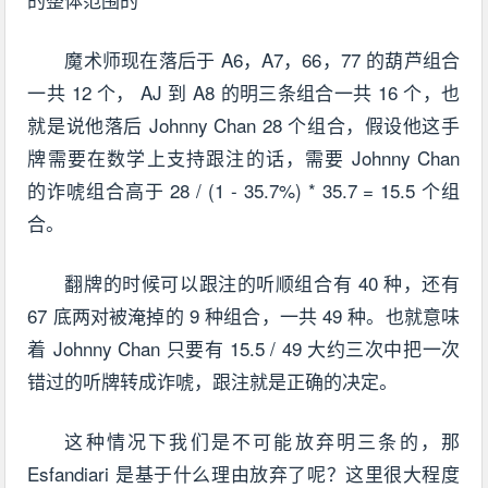
魔术师现在落后于 A6，A7，66，77 的葫芦组合
一共 12 个， AJ 到 A8 的明三条组合一共 16 个，也
就是说他落后 Johnny Chan 28 个组合，假设他这手
牌需要在数学上支持跟注的话，需要 Johnny Chan
的诈唬组合高于 28 / (1 - 35.7%) * 35.7 = 15.5 个组
合。
翻牌的时候可以跟注的听顺组合有 40 种，还有
67 底两对被淹掉的 9 种组合，一共 49 种。也就意味
着 Johnny Chan 只要有 15.5 / 49 大约三次中把一次
错过的听牌转成诈唬，跟注就是正确的决定。
这种情况下我们是不可能放弃明三条的，那
Esfandiari 是基于什么理由放弃了呢？这里很大程度