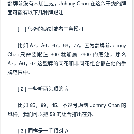
翻牌前没有人加注过，Johnny Chan 在这么干燥的牌
面可能有以下几种牌跟注:
[ 1 ] 很强的两对或者三条慢打
比如 A7，A6，67，66，77。因为翻牌前Johnny
Chan只需要跟注 800 就能赢 7600 的底池，那么
A7，A6，67 这些牌的同花和非同花组合都在他的手
牌范围中。
[ 2 ] 一些听两头顺的牌
比如 85，89，45。不过考虑到 Johnny Chan 的
风格，我们可以把 58 的组合排出在外。
[ 3 ] 同样是一手顶对 A