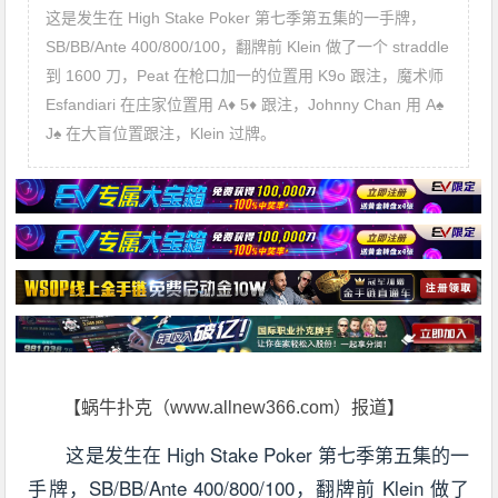
这是发生在 High Stake Poker 第七季第五集的一手牌，
SB/BB/Ante 400/800/100，翻牌前 Klein 做了一个 straddle
到 1600 刀，Peat 在枪口加一的位置用 K9o 跟注，魔术师
Esfandiari 在庄家位置用 A♦ 5♦ 跟注，Johnny Chan 用 A♠
J♠ 在大盲位置跟注，Klein 过牌。
【蜗牛扑克（www.allnew366.com）报道】
这是发生在 High Stake Poker 第七季第五集的一
手牌，SB/BB/Ante 400/800/100，翻牌前 Klein 做了