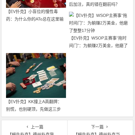
后加注，真的错在翻前吗？
【EV扑克】小盲位的慢性毒
Solver给出了一个“反人类”的答
药：为什么你的ATo总在这里输
案
钱？
【EV扑克】WSOP主赛事“拖时
间门”：为躺赚2万美金，他磨了
整整17分钟
【EV扑克】KK撞上A高翻牌：
别慌，也别硬顶，先做这三步
上一篇
下一篇
【蜗牛扑克】德州扑克我在河牌圈应该弃牌还是跟注？
【蜗牛扑克】德州扑克当你拿着AK面对两个疯狂玩家的全压时，你该如何做