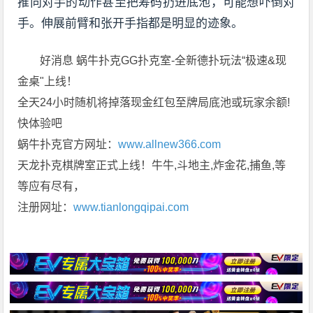
推向对手的动作甚至把筹码扔进底池，可能想吓倒对
手。伸展前臂和张开手指都是明显的迹象。
好消息 蜗牛扑克GG扑克室-全新德扑玩法“极速&现
金桌"上线！
全天24小时随机将掉落现金红包至牌局底池或玩家余额!
快体验吧
蜗牛扑克官方网址：
www.allnew366.com
天龙扑克棋牌室正式上线！牛牛,斗地主,炸金花,捕鱼,等
等应有尽有，
注册网址：
www.tianlongqipai.com