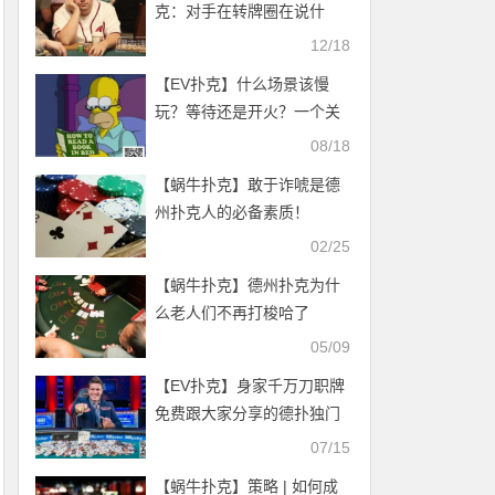
克：对手在转牌圈在说什
么？
12/18
【EV扑克】什么场景该慢
玩？等待还是开火？一个关
于慢玩的讨论
08/18
【蜗牛扑克】敢于诈唬是德
州扑克人的必备素质！
02/25
【蜗牛扑克】德州扑克为什
么老人们不再打梭哈了
05/09
【EV扑克】身家千万刀职牌
免费跟大家分享的德扑独门
绝技
07/15
【蜗牛扑克】策略 | 如何成