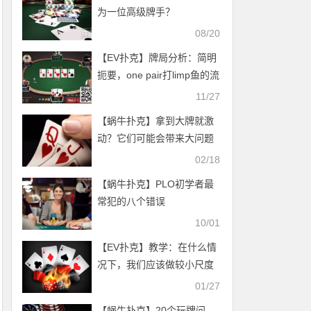
为一位高级牌手？
08/20
【EV扑克】牌局分析：简明
扼要，one pair打limp鱼的流
程
11/27
【蜗牛扑克】拿到大牌就激
动？它们可能会带来大问题
02/18
【蜗牛扑克】PLO初学者最
常犯的八个错误
10/01
【EV扑克】教学：在什么情
况下，我们应该做较小尺度
的下注
01/27
【蜗牛扑克】20个玩牌问