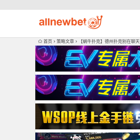
首页
策略文章
【蜗牛扑克】德州扑克别在聊天