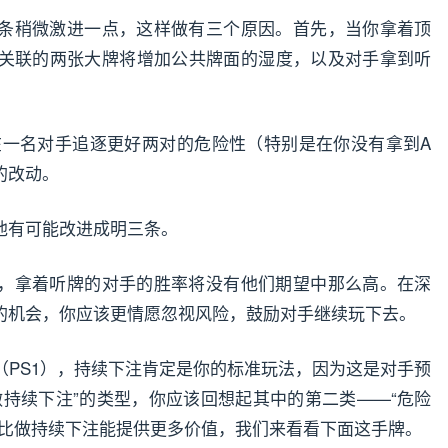
稍微激进一点，这样做有三个原因。首先，当你拿着顶
关联的两张大牌将增加公共牌面的湿度，以及对手拿到听
一名对手追逐更好两对的危险性（特别是在你没有拿到A
的改动。
有可能改进成明三条。
拿着听牌的对手的胜率将没有他们期望中那么高。在深
的机会，你应该更情愿忽视风险，鼓励对手继续玩下去。
S1），持续下注肯定是你的标准玩法，因为这是对手预
做持续下注”的类型，你应该回想起其中的第二类——“危险
相比做持续下注能提供更多价值，我们来看看下面这手牌。