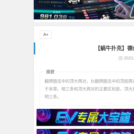
A+
【蜗牛扑克】德
202
摘要
翻牌圈击中的顶大两对，比翻牌圈击中的顶底两
于本章。暗三条和顶大两对的主要区别是，顶大
明三条。