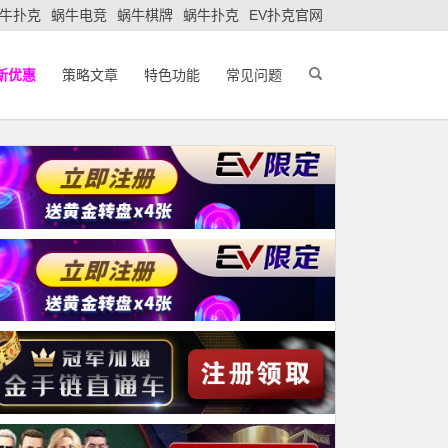
牛扑克
蜗牛电竞
蜗牛棋牌
蜗牛扑克
EV扑克官网
新优惠
策略文章
特色功能
常见问题