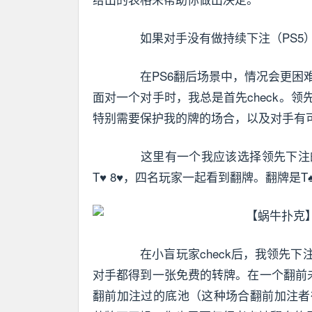
如果对手没有做持续下注（PS5）
在PS6翻后场景中，情况会更困难一点。C
面对一个对手时，我总是首先check。
特别需要保护我的牌的场合，以及对手有
这里有一个我应该选择领先下注的
T♥ 8♥，四名玩家一起看到翻牌。翻牌是T♠ 
在小盲玩家check后，我领先下
对手都得到一张免费的转牌。在一个翻前未
翻前加注过的底池（这种场合翻前加注者