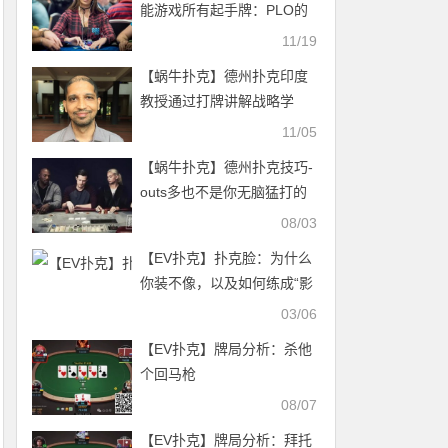
能游戏所有起手牌：PLO的
起手牌评估
11/19
【蜗牛扑克】德州扑克印度
教授通过打牌讲解战略学
11/05
【蜗牛扑克】德州扑克技巧-
outs多也不是你无脑猛打的
借口
08/03
【EV扑克】扑克脸：为什么
你装不像，以及如何练成“影
帝级”表情管理
03/06
【EV扑克】牌局分析：杀他
个回马枪
08/07
【EV扑克】牌局分析：拜托