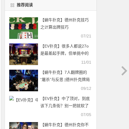
推荐阅读
【蜗牛扑克】德州扑克技巧
之计算出牌技巧
07/21
【EV扑克】很多人都说27o
是最差起手牌，但单挑中的
最烂却是它
11/01
【蜗牛扑克】7人翻牌圈的
“屠杀”与反思 |德州扑克牌局
分析
09/12
【EV扑克】中了顶对，到底
该下几条街？别一把就软了
07/05
【蜗牛扑克】德州扑克你不