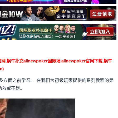
】
官网,蜗牛扑克allnewpoker国际场,allnewpoker官网下载,蜗牛
m)
多方面之前学习。 在我们为初级玩家提供的系列教程的第
功效或不足。