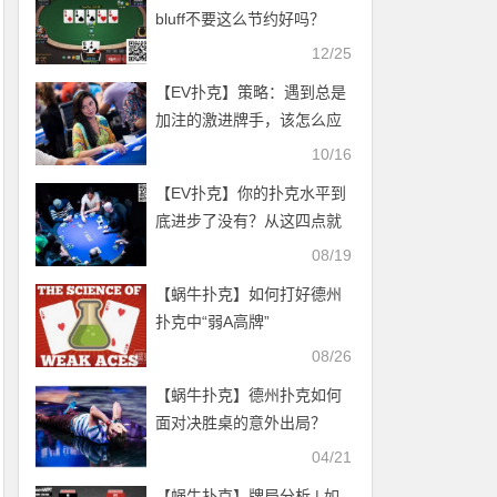
bluff不要这么节约好吗？
12/25
【EV扑克】策略：遇到总是
加注的激进牌手，该怎么应
对？
10/16
【EV扑克】你的扑克水平到
底进步了没有？从这四点就
能看出来
08/19
【蜗牛扑克】如何打好德州
扑克中“弱A高牌”
08/26
【蜗牛扑克】德州扑克如何
面对决胜桌的意外出局？
04/21
【蜗牛扑克】牌局分析 | 如