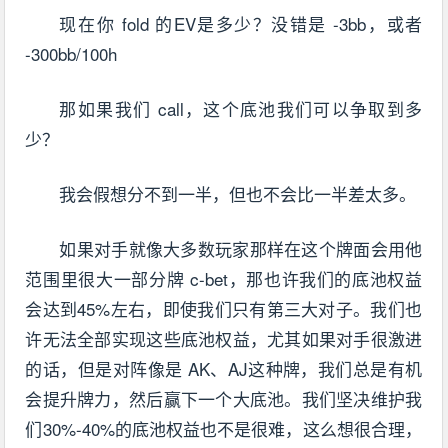
现在你 fold 的EV是多少？没错是 -3bb，或者
-300bb/100h
那如果我们 call，这个底池我们可以争取到多
少？
我会假想分不到一半，但也不会比一半差太多。
如果对手就像大多数玩家那样在这个牌面会用他
范围里很大一部分牌 c-bet，那也许我们的底池权益
会达到45%左右，即使我们只有第三大对子。我们也
许无法全部实现这些底池权益，尤其如果对手很激进
的话，但是对阵像是 AK、AJ这种牌，我们总是有机
会提升牌力，然后赢下一个大底池。我们坚决维护我
们30%-40%的底池权益也不是很难，这么想很合理，