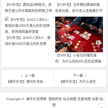
【EV扑克】遇到这6种情况，弃
【EV扑克】当年横扫牌桌的那
牌才是让你长期盈利的明智之举
批老玩家，如今怎么连鱼都打不
过了
【EV扑克】从922人到9人：那
场价值1000万美元的扑克牌
局，即将揭晓最终答案
【EV扑克】小盲位的慢性毒
药：为什么你的ATo总在这里输
钱？
上一篇
下一篇
【蜗牛扑克】德州扑克如何去对抗一个再加注
【蜗牛扑克】为什么说在德州扑克中考虑“有效筹码深度” 是十分重要的？
文
章
Copyright © 蜗牛扑克博客 版权所有
站点地图
百度地图
谷歌地
导
图