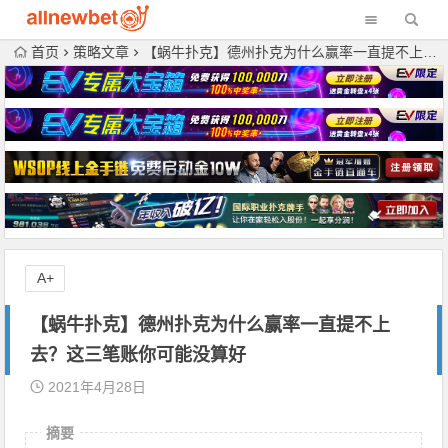
首页
策略文章
【蜗牛扑克】德州扑克为什么赢率一直提不上去？这三笔账你可能没算好
A+
【蜗牛扑克】德州扑克为什么赢率一直提不上
去？这三笔账你可能没算好
2021年4月28日
摘要