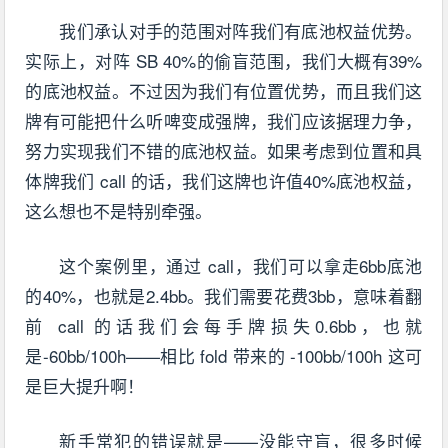
我们承认对手的范围对阵我们有底池权益优势。
实际上，对阵 SB 40%的偷盲范围，我们大概有39%
的底池权益。不过因为我们有位置优势，而且我们这
牌有可能把什么听啤变成强牌，我们应该据理力争，
努力实现我们不错的底池权益。如果考虑到位置和具
体牌我们 call 的话，我们这牌也许值40%底池权益，
这么想也不是特别牵强。
这个案例里，通过 call，我们可以拿走6bb底池
的40%，也就是2.4bb。我们需要花费3bb，意味着翻
前 call 的话我们会每手牌损失0.6bb，也就
是-60bb/100h——相比 fold 带来的 -100bb/100h 这可
是巨大提升啊！
新手常犯的错误就是——没能守盲，很多时候