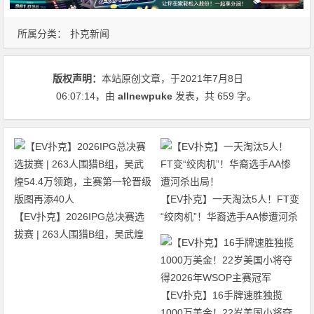
所属分类：
扑克新闻
版权声明：
本站原创文章，于2021年7月8日
06:07:14
，由
allnewpuke
发表，共 659 字。
【EV扑克】一天淘汰5人！FT变
【EV扑克】2026IPG总决赛选
“绞肉机”！华裔选手AA惨遭河杀
拔赛 | 263人围猎B组，吴武煌
出局！
54.4万领跑，主赛第一轮晋级版
图再添40人
【EV扑克】16手牌速胜独揽
1000万美金！22岁美国小将夺