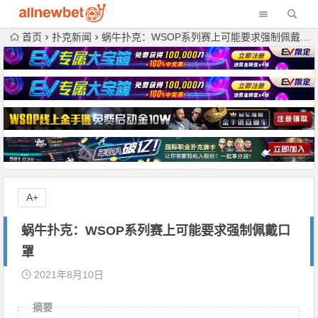
首页
扑克新闻
蜗牛扑克：WSOP系列赛上可能要求强制佩戴口罩
A+
蜗牛扑克：WSOP系列赛上可能要求强制佩戴口
罩
2021年8月10日
摘要