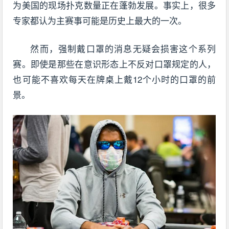
为美国的现场扑克数量正在蓬勃发展。事实上，很多
专家都认为主赛事可能是历史上最大的一次。
然而，强制戴口罩的消息无疑会损害这个系列
赛。即使是那些在意识形态上不反对口罩规定的人，
也可能不喜欢每天在牌桌上戴12个小时的口罩的前
景。