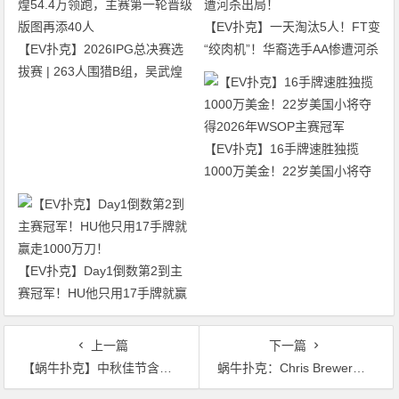
【EV扑克】一天淘汰5人！FT变
【EV扑克】2026IPG总决赛选
“绞肉机”！华裔选手AA惨遭河杀
拔赛 | 263人围猎B组，吴武煌
出局！
54.4万领跑，主赛第一轮晋级版
图再添40人
【EV扑克】16手牌速胜独揽
1000万美金！22岁美国小将夺
得2026年WSOP主赛冠军
【EV扑克】Day1倒数第2到主
赛冠军！HU他只用17手牌就赢
走1000万刀！
上一篇
下一篇
【蜗牛扑克】中秋佳节含金量最高赛事～APL亚洲扑克联盟杯开始报名！泡沫保护豪送百台iPhone13
蜗牛扑克：Chris Brewer崭露头角 获得扑克大师赛赛事#8冠军