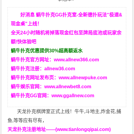
好消息 蜗牛扑克GG扑克室-全新德扑玩法“极速&
现金桌"上线！
全天24小时随机将掉落现金红包至牌局底池或玩家余
额!快体验吧
蜗牛扑克优惠提供30%超高额返水
蜗牛扑克官方网址：
www.allnew366.com
蜗牛扑克注册：
allnew36.com
蜗牛扑克网址发布页：
www.allnewpuke.com
蜗牛娱乐官网：
www.allnewbet8.com
蜗牛扑克GG官网：
www.ggallnew.com
天龙扑克棋牌室正式上线！牛牛,斗地主,炸金花,捕
鱼,等等应有尽有，
天龙扑克注册地址——(www.tianlongqipai.com)