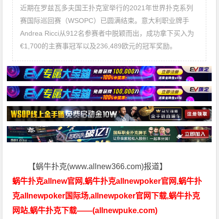
近期在罗兹瓦多夫国王扑克室举行的2021年世界扑克系列
赛国际巡回赛（WSOPC）已圆满结束。意大利职业牌手
Andrea Ricci从912名参赛者中脱颖而出，成功拿下买入为
€1,700的主赛事冠军以及236,489欧元的冠军奖励。
【蜗牛扑克(www.allnew366.com)报道】
蜗牛扑克allnew官网,蜗牛扑克allnewpoker官网,蜗牛扑
克allnewpoker国际场,allnewpoker官网下载,蜗牛扑克
网站,蜗牛扑克下载——(allnewpuke.com)