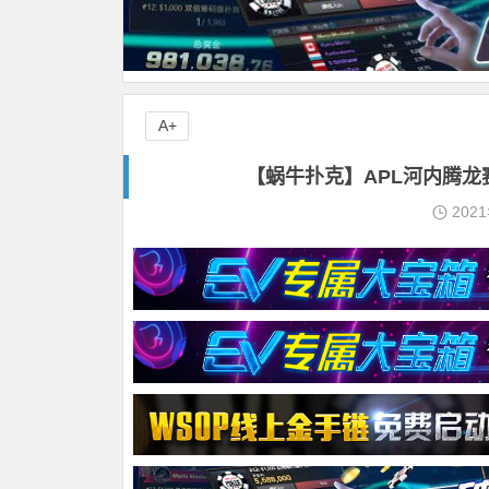
A+
【蜗牛扑克】APL河内腾龙
202