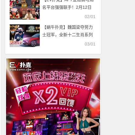
债务
名平台强强联手！2月12日
强势登陆，国人独享APT越
02/01
南站至尊套票
【蜗牛扑克】魏国梁夺劳力
士冠军，全新十二生肖系列
赛千万登场，“蔚来”来袭！
03/01