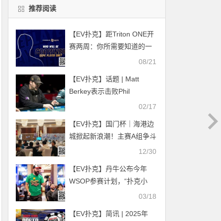
推荐阅读
【EV扑克】距Triton ONE开
赛两周：你所需要知道的一
切
08/21
【EV扑克】话题 | Matt
Berkey表示击败Phil
Hellmuth就像吃饭喝水般简
02/17
单
【EV扑克】国门杯｜海港边
城掀起新浪潮！主赛A组争斗
战鼓敲响共吸引114人次选
12/30
手参赛余14人晋级第二轮！
【EV扑克】丹牛公布今年
女神挑战赛明日靓丽登场！
WSOP参赛计划，“扑克小
子”要参加老年赛？
03/18
【EV扑克】简讯 | 2025年