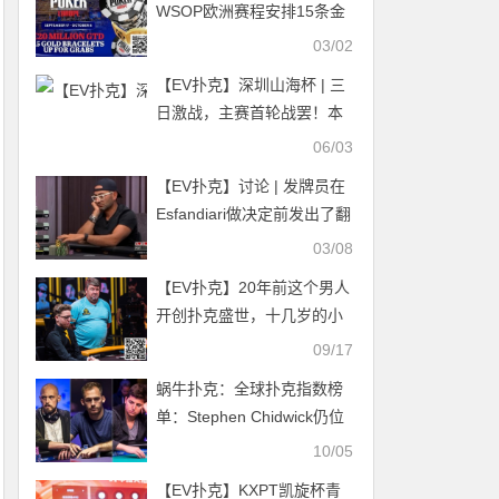
WSOP欧洲赛程安排15条金
手链赛事，总保证奖金池达
03/02
2,000万欧元
【EV扑克】深圳山海杯 | 三
日激战，主赛首轮战罢！本
次主赛共计521人次参赛，
06/03
140位顶尖牌手各凭实力顺
【EV扑克】讨论 | 发牌员在
利突围
Esfandiari做决定前发出了翻
牌：裁判的判决是否正确？
03/08
【EV扑克】20年前这个男人
开创扑克盛世，十几岁的小
朋友都能日入百刀！
09/17
蜗牛扑克：全球扑克指数榜
单：Stephen Chidwick仍位
居两榜之首
10/05
【EV扑克】KXPT凯旋杯青