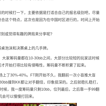
日的时候打一下，主要依据是打适合自己的报名级别吧，尽量
符合这个特点，这次也是因为在中国时区进行的，时间上开始
深刻或觉得有趣的牌局来分享呢?
赛桌泡沫和决赛桌上的几手牌。
，大家筹码量都在10-30bb之间，大部分比较短的玩家这时候
前才开始打得比较有侵略性，筹码量不断积累了起来。
占场上了30%-40%。FT刚开始不久，我翻前一次小盲推大盲
3bet 有效30bb撞到KK都让对手翻倍，印象挺深的。之后就稳扎稳打，
候，我一度筹码量只剩10bb，位列最后，之后靠一手99翻
有机会可以慢慢打回来。