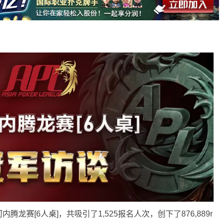
河内腾龙赛[6人桌]，共吸引了1,525报名人次，创下了876,889r