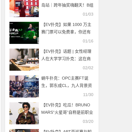
岛站｜跨年抽奖嗨翻天！B组
176人参赛40人晋级，王宏
01/03
坤落袋29万登顶CL
【EV扑克】如果 1000 万主
赛门票可以免费拿，你还有
什么理由不去济州岛？
01/16
【EV扑克】话题 | 女性经理
人在大学学习扑克：这在商
业中很有用？
02/02
蜗牛扑克：OPC主赛FT诞
生，郭东成CL，九人背景资
料大公开
11/30
【EV扑克】吃瓜！BRUNO
MARS“火星哥”自称是前职业
扑克玩家–—有爆料称其已欠
03/20
美高梅高达5000万刀的巨额
【EV扑克】APT亚巡赛与知