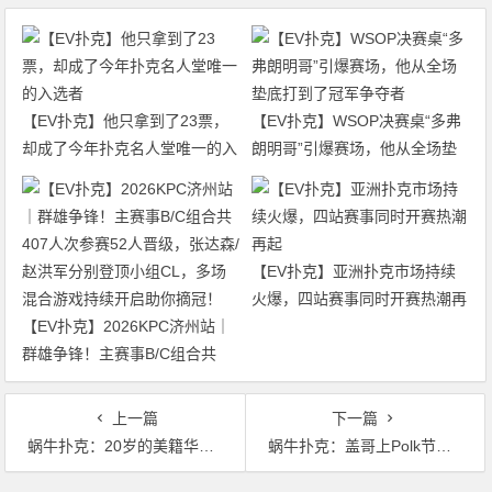
【EV扑克】他只拿到了23票，
【EV扑克】WSOP决赛桌“多弗
却成了今年扑克名人堂唯一的入
朗明哥”引爆赛场，他从全场垫
选者
底打到了冠军争夺者
【EV扑克】亚洲扑克市场持续
火爆，四站赛事同时开赛热潮再
【EV扑克】2026KPC济州站｜
起
群雄争锋！主赛事B/C组合共
407人次参赛52人晋级，张达森/
赵洪军分别登顶小组CL，多场
上一篇
下一篇
混合游戏持续开启助你摘冠！
蜗牛扑克：20岁的美籍华人在豪客赛展露头角！
蜗牛扑克：盖哥上Polk节目力挺现场扑克发展，预言线上扑克会灭亡！