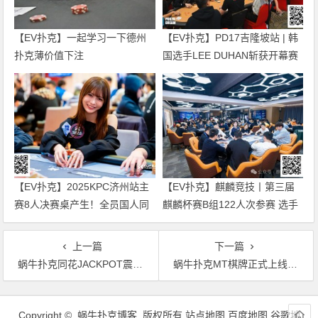
【EV扑克】一起学习一下德州
【EV扑克】PD17吉隆坡站 | 韩
扑克薄价值下注
国选手LEE DUHAN斩获开幕赛
冠军 国人刘文凯获第5名
【EV扑克】2025KPC济州站主
【EV扑克】麒麟竞技丨第三届
赛8人决赛桌产生！全员国人同
麒麟杯赛B组122人次参赛 选手
台竞技争头名！Rene van
飞飞以329000记分牌领衔27人
Krevelen二度加冕超豪短牌赛冠
晋级
上一篇
下一篇
军！
蜗牛扑克同花JACKPOT震撼上线轻松赢大奖
蜗牛扑克MT棋牌正式上线免费送你38元体验金
文
章
Copyright © 蜗牛扑克博客 版权所有
站点地图
百度地图
谷歌地