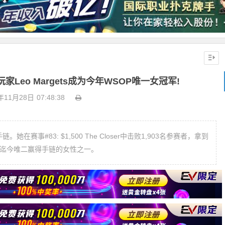
Leo Margets成为今年WSOP唯一女冠军!
年11月28日
07:48:38
她在赛事#83: $1,500 The Closer中击败1,903名参赛者，拿到
列赛迄今唯二赢得手链的女性之一。