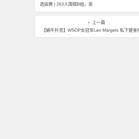
选拔赛 | 263人围猎B组，吴
惨遭河杀出局！
武煌54.4万领跑，主赛第一
轮晋级版图再添40人
上一篇
【蜗牛扑克】WSOP女冠军Leo Margets 私下健