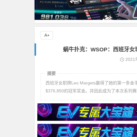
A+
蜗牛扑克：WSOP：西班牙女玩家
2021
摘要
西班牙女职牌Leo Margets赢得了她的第一条金手链。
$376,850的冠军奖金。并因此成为了本次系