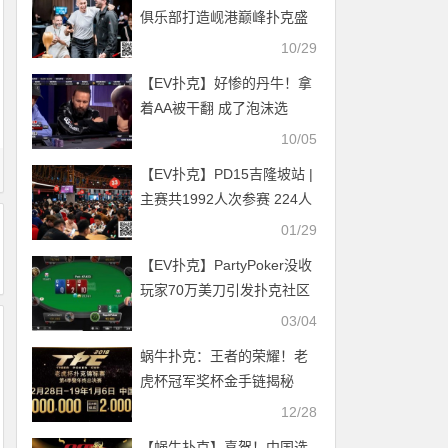
俱乐部打造岘港巅峰扑克盛
宴，NCPC系列赛500 亿盾
10/29
保底震撼来袭！（11月21
【EV扑克】好惨的丹牛！拿
日-12月1日）
着AA被干翻 成了泡沫选
手……
10/05
【EV扑克】PD15吉隆坡站 |
主赛共1992人次参赛 224人
晋级第二轮，国人选手孙浩
01/29
然690,000领跑全场冲击决
【EV扑克】PartyPoker没收
赛圈
玩家70万美刀引发扑克社区
巨大争议
03/04
蜗牛扑克：王者的荣耀！老
虎杯冠军奖杯金手链揭秘
12/28
【蜗牛扑克】喜贺！中国选