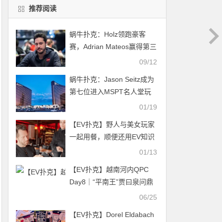
推荐阅读
蜗牛扑克：Holz领跑豪客
赛，Adrian Mateos赢得第三
冠
09/12
蜗牛扑克：Jason Seitz成为
第七位进入MSPT名人堂玩
家
01/19
【EV扑克】野人与美女玩家
一起用餐，顺便还用EV知识
撩拨女服务生
01/13
【EV扑克】越南河内QPC
Day8｜“平南王”贾曰泉问鼎
豪客帝国赛冠军，罗爽、潘
06/25
财明分别获第五、第九名；
【EV扑克】Dorel Eldabach
陈明聪、冯苗打入主赛决赛