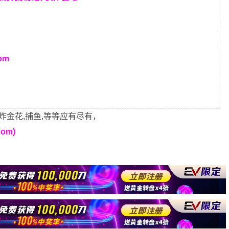
om
炸金花,捕鱼,等等应有尽有，
om)