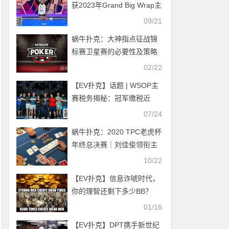
获2023年Grand Big Wrap主
桌将冲击奖杯
赛冠军 第八届扑克大师赛于
09/21
9月14日正式开赛
蜗牛扑克：大神指点征战锦
标赛卫星赛的必要性及策略
02/22
【EV扑克】话题 | WSOP主
赛税务揭秘：冠军缴税近
400万，免税玩家笑到最后
07/24
蜗牛扑克：2020 TPC老虎杯
年终总决赛｜刘佳俊领衔主
赛27人晋级下一轮！
10/22
【EV扑克】信息诈唬时代，
你的理智还剩下多少BB？
01/16
【EV扑克】DPT携手新世纪