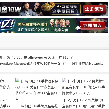
28日
07:48:38
，由
allnewpuke
发表，共 915 字。
eo Margets成为今年WSOP唯一女冠军! - 蜗牛扑克|Allnewpuke
5人！
【EV扑克】Day1倒数第2到
选手AA
【EV扑克】16手牌速胜独揽
主赛冠军！HU他只用17手牌