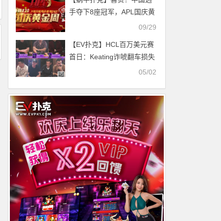
手夺下8座冠军，APL国庆黄
金周主赛事等你来收割！
09/29
【EV扑克】HCL百万美元赛
首日：Keating诈唬翻车损失
195万大POT Peter状态火热
05/02