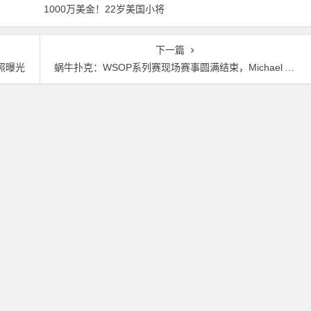
1000万美金！22岁美国小将
就赢走1000万刀！
夺得2026年WSOP主赛冠军
下一篇
身照曝光
蜗牛扑克：WSOP系列赛现场赛事圆满结束，Michael Addamo搭上末班车再获金手链！