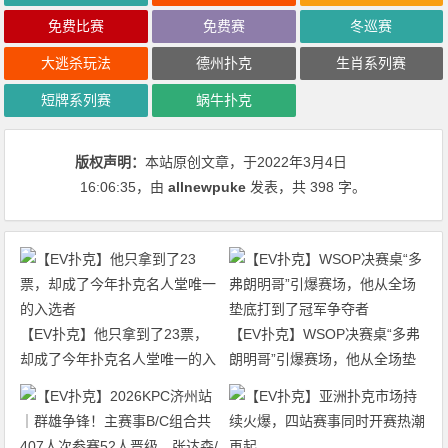
免费比赛
免费赛
冬巡赛
大逃杀玩法
德州扑克
生肖系列赛
短牌系列赛
蜗牛扑克
版权声明：
本站原创文章，于2022年3月4日
16:06:35
，由
allnewpuke
发表，共 398 字。
【EV扑克】他只拿到了23票，
【EV扑克】WSOP决赛桌“多弗
却成了今年扑克名人堂唯一的入
朗明哥”引爆赛场，他从全场垫
选者
底打到了冠军争夺者