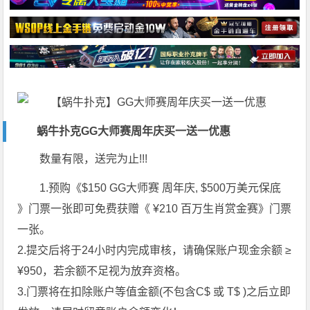
蜗牛扑克GG大师赛周年庆买一送一优惠
数量有限，送完为止!!!
1.预购《$150 GG大师赛 周年庆, $500万美元保底
》门票一张即可免费获赠《 ¥210 百万生肖赏金赛》门票
一张。
2.提交后将于24小时内完成审核，请确保账户现金余额 ≥
¥950，若余额不足视为放弃资格。
3.门票将在扣除账户等值金额(不包含C$ 或 T$ )之后立即