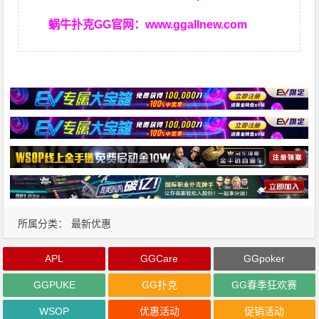
蜗牛扑克GG官网：
www.ggallnew.com
所属分类：
最新优惠
APL
GGCare
GGpoker
GGPUKE
GG扑克
GG春季狂欢赛
WSOP
优惠活动
促销活动