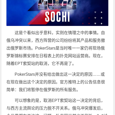
这是个看似出乎意料，实则在情理之中的事情。自
俄乌冲突以来，西方阵营的公司纷纷将其产品和服务撤
出俄罗斯市场。PokerStars是当时唯一一家仍将现场俄
罗斯锦标赛安排在日程表上的扑克网站运营商。现在，
随着EPT索契站的取消，它不再是了。
PokerStars并没有给出做出这一决定的原因……或
在现在做出这个决定的原因。官方推特上的公告信息很
简单：我们将暂停在俄罗斯的所有服务。
可以想象的是，取消EPT索契站这一决定的背后，
与西方主流舆论的压力脱不开关系。俄乌冲突爆发后，