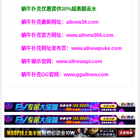
蜗牛扑克优惠提供30%超高额返水
蜗牛扑克最新网址：
allnew36.com
蜗牛扑克官方网址：
www.allnew366.com
蜗牛扑克网址发布页：
www.allnewpuke.com
蜗牛娱乐官网：
www.allnewapl.com
蜗牛扑克GG官网：
www.ggallnew.com