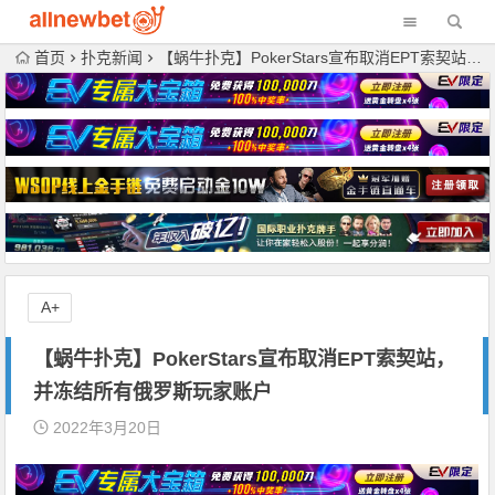
首页
扑克新闻
【蜗牛扑克】PokerStars宣布取消EPT索契站，并冻结所有俄罗斯玩家账户
A+
【蜗牛扑克】PokerStars宣布取消EPT索契站，
并冻结所有俄罗斯玩家账户
2022年3月20日