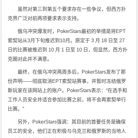
虽然对第三到第五个要求存在一些争议，但西方扑
克界广泛对前两项要求表示支持。
俄乌冲突爆发时，PokerStars最初的举措是将EPT
索契站从3月下旬推迟到10月。原定于 3 月 18 日至 27
日的比赛被推迟到 10 月 1 日至 10 日，但显然，西方扑
克圈对此并不满意。
最终，在俄乌冲突两周多后，PokerStars发布了那
份声明——彻底取消EPT索契站赛事，并暂时冻结俄罗
斯玩家在该网站上的账户。PokerStars表示：“在选手和
工作人员安全并适合参加比赛之前，将不会再索契举行
比赛。”
另外，PokerStars强调：其目前的首要任务是确保
员工的安全，他们正在积极与乌克兰和俄罗斯的当地人