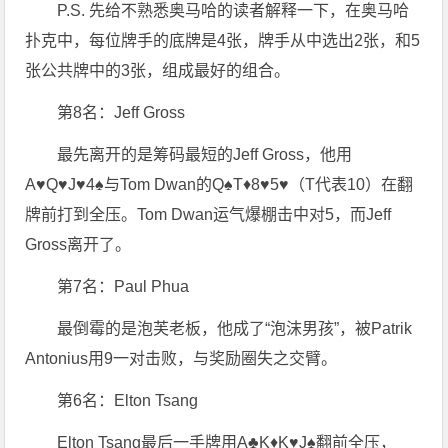
P.S. 先给不熟悉奥马哈的读者解释一下，在奥马哈
扑克中，每位牌手的底牌是4张，牌手从中选出2张，和5
张公共牌中的3张，组成最好的组合。
第8名：Jeff Gross
最先离开的是筹码最短的Jeff Gross，他用
A♥Q♥J♥4♠与Tom Dwan的Q♠T♦8♥5♥（T代表10）在翻
牌前打到全压。Tom Dwan运气爆棚击中对5，而Jeff
Gross离开了。
第7名：Paul Phua
最倒霉的是泡芙老板，他成了“泡沫男孩”，被Patrik
Antonius用9一对击败，与奖励圈失之交臂。
第6名：Elton Tsang
Elton Tsang最后一手牌用A♣K♦K♥J♠翻前全压，