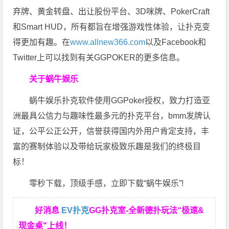
弃牌、黄金转盘、出让股份平台、3D咪牌、PokerCraft
和Smart HUD，所有都旨在增强游戏性体验，让扑克变
得更加有趣。在
www.allnew366.com
以及Facebook和
Twitter上可以找到有关GGPOKER的更多信息。
关于蜗牛娱乐
蜗牛娱乐扑克软件使用GGPoker授权，致力打造亚
洲最具公信力与趣味性最多元的扑克平台，bmm发牌认
证，公平公正公开，信誉获得国内外用户肯定支持，丰
富的赛制体验以及带给玩家极致乐趣是我们的终极目
标！
零秒下载，顶级手感，立即下载“蜗牛娱乐”!
好消息
EV扑克
GG扑克室-全新德扑玩法“极速&
现金桌"上线！