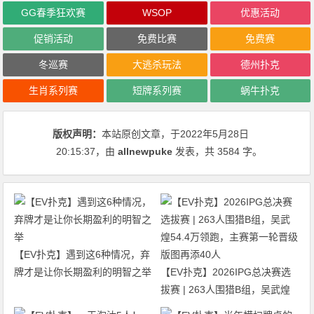
GG春季狂欢赛
WSOP
优惠活动
促销活动
免费比赛
免费赛
冬巡赛
大逃杀玩法
德州扑克
生肖系列赛
短牌系列赛
蜗牛扑克
版权声明：
本站原创文章，于2022年5月28日
20:15:37
，由
allnewpuke
发表，共 3584 字。
【EV扑克】遇到这6种情况，弃
牌才是让你长期盈利的明智之举
【EV扑克】2026IPG总决赛选
拔赛 | 263人围猎B组，吴武煌
54.4万领跑，主赛第一轮晋级版