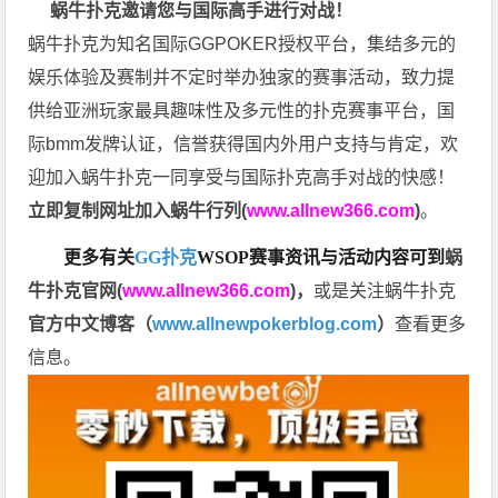
蜗牛扑克邀请您与国际高手进行对战！
蜗牛扑克为知名国际GGPOKER授权平台，集结多元的
娱乐体验及赛制并不定时举办独家的赛事活动，致力提
供给亚洲玩家最具趣味性及多元性的扑克赛事平台，国
际bmm发牌认证，信誉获得国内外用户支持与肯定，欢
迎加入蜗牛扑克一同享受与国际扑克高手对战的快感！
立即复制网址加入蜗牛行列(
www.allnew366.com
)
。
更多有关
GG扑克
WSOP
赛事资讯与活动内容可到
蜗
牛扑克官网(
www.allnew366.com
)
，
或是关注蜗牛扑克
官方中文博客（
www.allnewpokerblog.com
）
查看更多
信息。