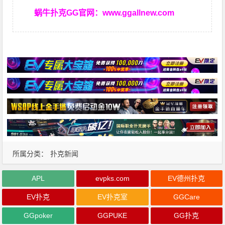
蜗牛扑克GG官网：
www.ggallnew.com
所属分类：
扑克新闻
APL
evpks.com
EV德州扑克
EV扑克
EV扑克室
GGCare
GGpoker
GGPUKE
GG扑克