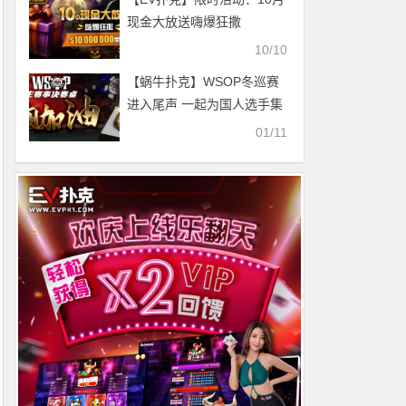
现金大放送嗨爆狂撒
10000000美金
10/10
【蜗牛扑克】WSOP冬巡赛
进入尾声 一起为国人选手集
气！ 拿下金戒指冠军荣耀 凯
01/11
旋归来！