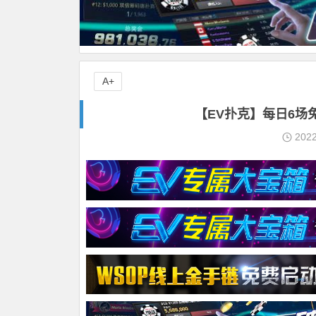
A+
【EV扑克】每日6场
202