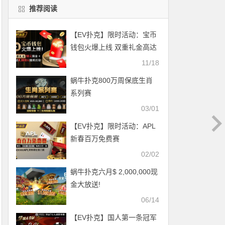
推荐阅读
【EV扑克】限时活动：宝币
钱包火爆上线 双重礼金高达
8888元随机礼金
11/18
蜗牛扑克800万周保底生肖
系列赛
03/01
【EV扑克】限时活动：APL
新春百万免费赛
02/02
蜗牛扑克六月$ 2,000,000现
金大放送!
06/14
【EV扑克】国人第一条冠军