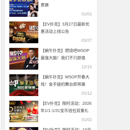
费赛
01/01
【EV扑克】3月27日最新优
惠活动上线公告
03/27
【蜗牛扑克】燃烧吧WSOP
最强大脑！我们不只颜值
高，更是智商高！BIG50涌
12/15
入上千人热闹开赛中
【蜗牛扑克】WSOP开春大
戏！金手链的舞台即将展
开，郝春阳进入主赛事最终9
01/12
人挑战
【EV扑克】限时活动：2026
年1/1-1/31宝币钱包双重礼
01/02
【EV扑克】限时活动：10月