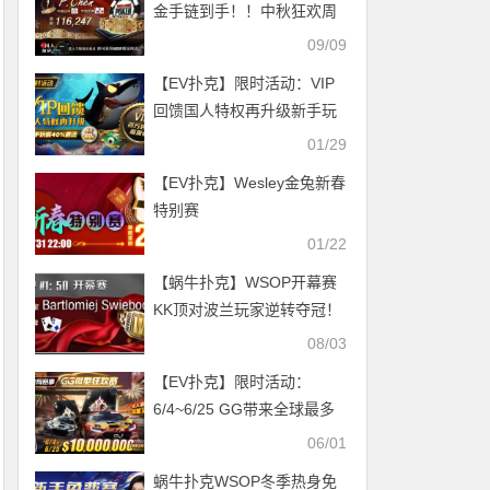
金手链到手！！中秋狂欢周
WSOP主赛直通车起航~
09/09
【EV扑克】限时活动：VIP
回馈国人特权再升级新手玩
家40%返还
01/29
【EV扑克】Wesley金兔新春
特别赛
01/22
【蜗牛扑克】WSOP开幕赛
KK顶对波兰玩家逆转夺冠！
本周六9点迎来中国时区赛
08/03
【EV扑克】限时活动：
6/4~6/25 GG带来全球最多
玩家参予的线上锦标赛【GG
06/01
微型狂欢赛】
蜗牛扑克WSOP冬季热身免