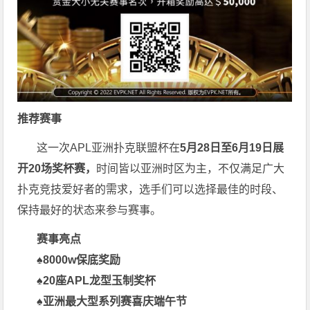
推
荐
赛
事
这一次APL亚洲扑克联盟杯在
5月28日至6月19日展
开20场奖杯赛，
时间皆以亚洲时区为主，不仅满足广大
扑克竞技爱好者的需求，选手们可以选择最佳的时段、
保持最好的状态来参与赛事。
赛事亮点
♠
8000w保底奖励
♠
20座APL龙型玉制奖杯
♠
亚洲最大型系列赛喜庆端午节