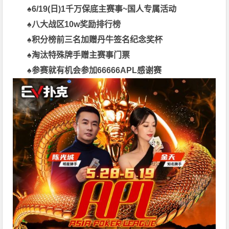
♠
6/19(日)1千万保底主赛事
~国人专属活动
♠
八大战区10w奖励排行榜
♠
积分榜前三名加赠丹牛签名纪念奖杯
♠
淘汰特殊牌手赠主赛事门票
♠参赛就有机会参加66666APL感谢赛