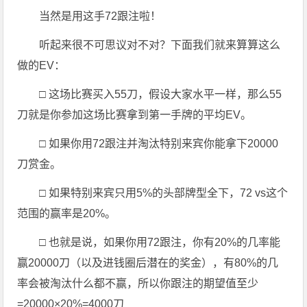
当然是用这手72跟注啦！
听起来很不可思议对不对？下面我们就来算算这么
做的EV：
□ 这场比赛买入55刀，假设大家水平一样，那么55
刀就是你参加这场比赛拿到第一手牌的平均EV。
□ 如果你用72跟注并淘汰特别来宾你能拿下20000
刀赏金。
□ 如果特别来宾只用5%的头部牌型全下，72 vs这个
范围的赢率是20%。
□ 也就是说，如果你用72跟注，你有20%的几率能
赢20000刀（以及进钱圈后潜在的奖金），有80%的几
率会被淘汰什么都不赢，所以你跟注的期望值至少
=20000×20%=4000刀