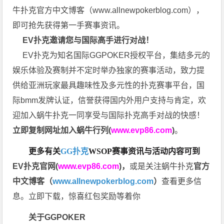
牛扑克官方中文博客（
www.allnewpokerblog.com
），
即可抢先获得第一手赛事资讯。
EV扑克邀请您与国际高手进行对战！
EV扑克为知名国际GGPOKER授权平台，集结多元的
娱乐体验及赛制并不定时举办独家的赛事活动，致力提
供给亚洲玩家最具趣味性及多元性的扑克赛事平台，国
际bmm发牌认证，信誉获得国内外用户支持与肯定，欢
迎加入蜗牛扑克一同享受与国际扑克高手对战的快感！
立即复制网址加入蜗牛行列(
www.evp86.com
)
。
更多有关
GG扑克
WSOP
赛事资讯与活动内容可到
EV扑克官网(
www.evp86.com
)
，
或是关注蜗牛扑克
官方
中文博客（
www.allnewpokerblog.com
）
查看更多信
息。立即下载，惊喜红包奖励等着你
关于GGPOKER