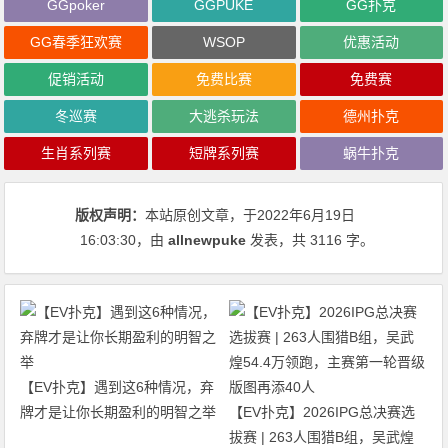
GGpoker
GGPUKE
GG扑克
GG春季狂欢赛
WSOP
优惠活动
促销活动
免费比赛
免费赛
冬巡赛
大逃杀玩法
德州扑克
生肖系列赛
短牌系列赛
蜗牛扑克
版权声明：
本站原创文章，于2022年6月19日
16:03:30
，由
allnewpuke
发表，共 3116 字。
【EV扑克】遇到这6种情况，弃
牌才是让你长期盈利的明智之举
【EV扑克】2026IPG总决赛选
拔赛 | 263人围猎B组，吴武煌