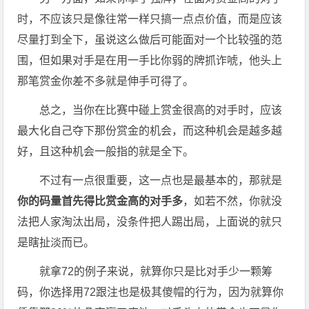
时，不应该只是像往常一样只搞一点点价值，而是应该
尽量打到全下，虽说这么做后可能面对一个比较强的范
围，但如果对手是在用一手比你弱的牌抓诈唬，他头上
那笔赏金你差不多就是伸手可得了。
总之，当你在比赛中碰上赏金很高的对手时，应该
最大化自己夺下那份赏金的机会，而这种机会是越多越
好，且这种机会一般指的就是全下。
不过有一点很重要，这一点也是最基本的，那就是
你的码量首先得比赏金高的对手多
，如若不然，你就没
法把人家淘汰出局，没条件把人踢出局，上面说的就只
是瞎扯淡而已。
就拿72的例子来说，就算你只是比对手少一颗筹
码，你选择用72跟注也是极其傻帽的行为，因为就算你