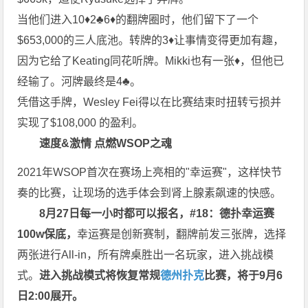
当他们进入10♦2♣6♦的翻牌圈时，他们留下了一个
$653,000的三人底池。转牌的3♦让事情变得更加有趣，
因为它给了Keating同花听牌。Mikki也有一张♦，但他已
经输了。河牌最终是4♣。
凭借这手牌，Wesley Fei得以在比赛结束时扭转亏损并
实现了$108,000 的盈利。
速度&激情 点燃WSOP之魂
2021年WSOP首次在赛场上亮相的"幸运赛"，这样快节
奏的比赛，让现场的选手体会到肾上腺素飙速的快感。
8月27日每一小时都可以报名，#18：德扑幸运赛
100w保底，
幸运赛是创新赛制，翻牌前发三张牌，选择
两张进行All-in，所有牌桌胜出一名玩家，进入挑战模
式。
进入挑战模式将恢复常规
德州扑克
比赛，将于9月6
日2:00展开。