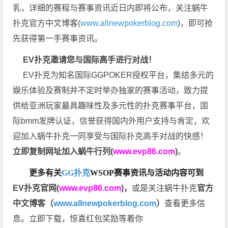
乳，详细的赛程与赛事资讯近日内即将公布，关注蜗牛
扑克官方中文博客(
www.allnewpokerblog.com
)，即可抢
先获得第一手赛事资讯。
EV扑克邀请您与国际高手进行对战！
EV扑克为知名国际GGPOKER授权平台，集结多元的
娱乐体验及赛制并不定时举办独家的赛事活动，致力提
供给亚洲玩家最具趣味性及多元性的扑克赛事平台，国
际bmm发牌认证，信誉获得国内外用户支持与肯定，欢
迎加入蜗牛扑克一同享受与国际扑克高手对战的快感！
立即复制网址加入蜗牛行列(
www.evp86.com
)
。
更多有关
GG扑克
WSOP
赛事资讯与活动内容可到
EV扑克官网(
www.evp86.com
)
，
或是关注蜗牛扑克
官方
中文博客（
www.allnewpokerblog.com
）
查看更多信
息。立即下载，惊喜红包奖励等着你