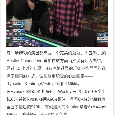
每一场精彩的演出都需要一个完美的落幕，周五/周六的
Hustler Casino Live 直播在这方面当然没有让人失望。
经过 15 小时的比赛，4名性格迥异的玩家不约而同的选
择了相同的方式，试图以更积极的心态回家——
Ryusuke, Keating,Wesley Fei和d Mikki。
在Ryusuke的$35K 抓头后，Wesley Fei用10♥10♣全压
$183K并被Ryusuke用A♠Q♠跟注。拿着Q♦J♠的Mikki也
全压了最后的$70K，筹码最大的Keating拿着A♦A♣4bet
$663k，迫使Ryusuke选择了弃牌。