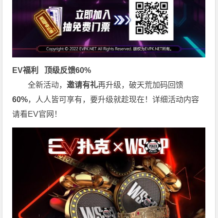
EV福利
顶级反馈60%
全新活动，
邀请有礼
再升级，破天荒加码回馈
60%
，人人皆可享有，要升级就趁现在！详细活动内容
请看EV官网！