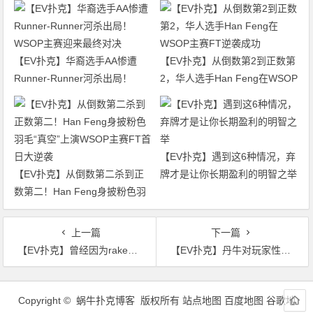
【EV扑克】华裔选手AA惨遭
【EV扑克】从倒数第2到正数第
Runner-Runner河杀出局！
2，华人选手Han Feng在WSOP
WSOP主赛迎来最终对决
主赛FT逆袭成功
【EV扑克】遇到这6种情况，弃
【EV扑克】从倒数第二杀到正
牌才是让你长期盈利的明智之举
数第二！Han Feng身披粉色羽
毛“真空”上演WSOP主赛FT首日
大逆袭
上一篇
下一篇
【EV扑克】曾经因为rake喷丹牛的Doug Polk，现在自家的扑克室被投诉rake太高
【EV扑克】丹牛对玩家性格排名：Phil Hellmuth最有趣，Martin Kabrhel最讨厌
文
章
Copyright © 蜗牛扑克博客 版权所有
站点地图
百度地图
谷歌地