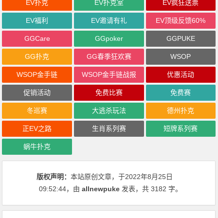
EV扑克
EV扑克室
EV疯狂送票
EV福利
EV邀请有礼
EV顶级反馈60%
GGCare
GGpoker
GGPUKE
GG扑克
GG春季狂欢赛
WSOP
WSOP金手链
WSOP金手链战报
优惠活动
促销活动
免费比赛
免费赛
冬巡赛
大逃杀玩法
德州扑克
正EV之路
生肖系列赛
短牌系列赛
蜗牛扑克
版权声明：
本站原创文章，于2022年8月25日
09:52:44
，由
allnewpuke
发表，共 3182 字。