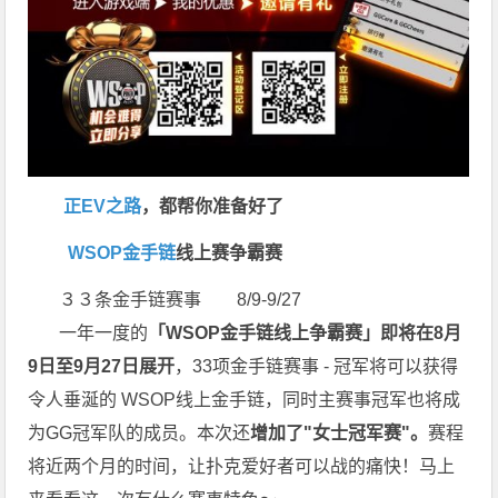
正EV之路
，都帮你准备好了
WSOP金手链
线上赛争霸赛
３３条金手链赛事 8/9-9/27
一年一度的
「WSOP
金手链线上争霸赛
」
即将在8
月
9
日至9
月27
日展开
，33项金手链赛事 - 冠军将可以获得
令人垂涎的 WSOP线上金手链，同时主赛事冠军也将成
为GG冠军队的成员。本次还
增加了"女士冠军赛"。
赛程
将近两个月的时间，让扑克爱好者可以战的痛快！马上