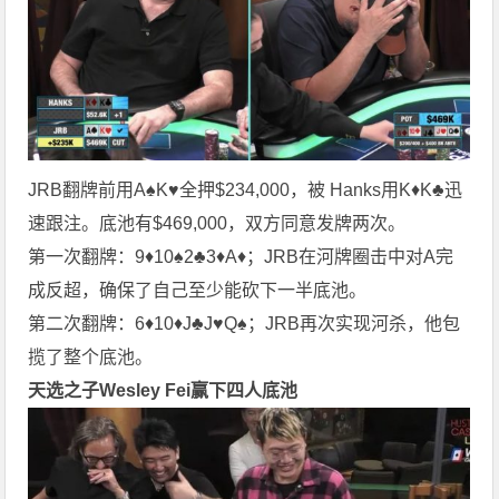
JRB翻牌前用A♠K♥全押$234,000，被 Hanks用K♦K♣迅
速跟注。底池有$469,000，双方同意发牌两次。
第一次翻牌：9♦10♠2♣3♦A♦；JRB在河牌圈击中对A完
成反超，确保了自己至少能砍下一半底池。
第二次翻牌：6♦10♦J♣J♥Q♠；JRB再次实现河杀，他包
揽了整个底池。
天选之子Wesley Fei赢下四人底池