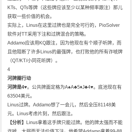
KTs、QTs等牌（这些牌应该至少以某种频率跟注）那儿
获取一些价值的机会。
实际上，Linus在这里过牌也是完全可行的，PioSolver
软件对TT采用下注和过牌混合的策略。
Addamo应该用KQ跟注，因为他现在有个顺子听牌，而
且他阻断了许多Linus的最强牌，也打败他的所有诈唬牌
（QT/KT/小同花听牌）。
4
河牌圈行动
河牌是
4♥
。公共牌面定格为A♠A♣5♦J♣4♥。底池现在有
63504美元。
Linus过牌。Addamo想了一会儿，然后全压81148美
元。Linus考虑片刻，然后跟注。
【分析】
Linus拿着这手牌只能过牌。他的牌太强而不能
诈唬，太弱而无法价值下注。他希望Addamo拿着99-88