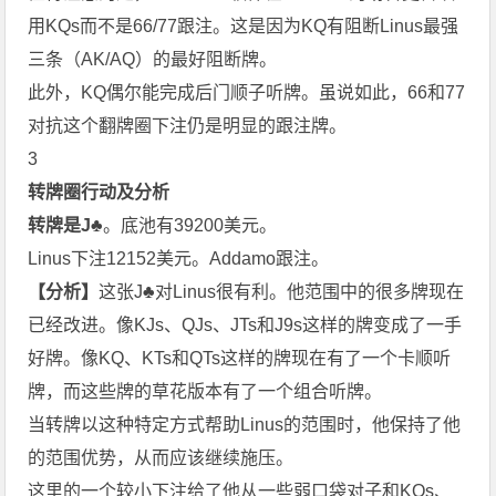
用KQs而不是66/77跟注。这是因为KQ有阻断Linus最强
三条（AK/AQ）的最好阻断牌。
此外，KQ偶尔能完成后门顺子听牌。虽说如此，66和77
对抗这个翻牌圈下注仍是明显的跟注牌。
3
转牌圈行动及分析
转牌是J♣
。底池有39200美元。
Linus下注12152美元。Addamo跟注。
【分析】
这张J♣对Linus很有利。他范围中的很多牌现在
已经改进。像KJs、QJs、JTs和J9s这样的牌变成了一手
好牌。像KQ、KTs和QTs这样的牌现在有了一个卡顺听
牌，而这些牌的草花版本有了一个组合听牌。
当转牌以这种特定方式帮助Linus的范围时，他保持了他
的范围优势，从而应该继续施压。
这里的一个较小下注给了他从一些弱口袋对子和KQs、