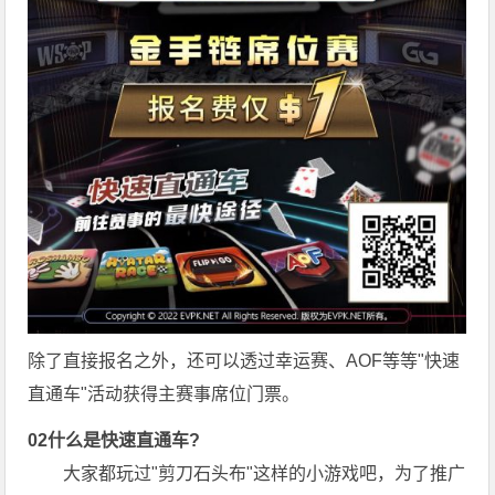
除了直接报名之外，还可以透过幸运赛、AOF等等"快速
直通车"活动获得主赛事席位门票。
0
2
什么是快速直通车?
大家都玩过"剪刀石头布"这样的小游戏吧，为了推广