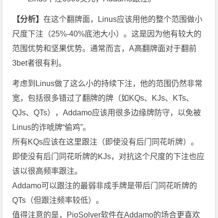
【分析】
在这个翻牌面，Linus应该用他的整个范围做小
尺度下注（25%-40%底池大小）。这是因为他有较大的
范围优势和坚果优势。通常而言，A高翻牌面对于翻前
3bet者很有利。
考虑到Linus做了这么小的持续下注，他的范围仍然非常
宽，包括很多错过了翻牌的牌（如KQs、KJs、KTs、
QJs、QTs），Addamo应该用很多边缘牌防守，以免被
Linus的诈唬牌“偷鸡”。
所有KQs应该在这里跟注（即使没有后门同花听牌）。
即使没有后门同花听牌的KJs，对抗这个尺度的下注也应
该以很高频率跟注。
Addamo可以跟注的最弱非成手牌是带后门同花听牌的
QTs（但跟注频率较低）。
值得注意的是，PioSolver软件在Addamo的场合更喜欢