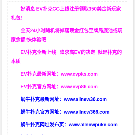
好消息 EV扑克GG上线注册领取350美金新玩家
礼包！
全天24小时随机将掉落现金红包至牌局底池或玩
家余额!快体验吧
EV扑克全新上线 追求高EV
的决定
就是扑克的
本质
EV扑克最新网址：
www.evpks.com
EV扑克官方网址：
www.evp86.com
蜗牛扑克最新网址：
www.allnew36.com
蜗牛扑克官方网址：
www.allnew366.com
蜗牛扑克网址发布页：
www.allnewpuke.com