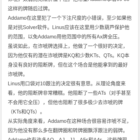
这样的牌随后过牌。
Addamo在这里犯了一个下注尺度的小错误，至少如果他
是对抗Solver软件。Linus应该在这里用少数葫芦保护他
的范围，以免Addamo用他范围中的所有Ax牌全压。
虽说如此，在诈唬牌选择上，他做了一个很好的决定，
因为他仅有的潜在诈唬牌是KQ和少数KTs、QTs。KQ本
身没有良好的阻断牌，但在这个场合是他能拿到的最好
诈唬牌。
Linus用口袋对10跟注的决定很有意思。从理论角度来
看，他的阻断牌非常糟糕。他阻断了一些ATs（对手甚至
不会用它全压），但他也阻断了很多极少去诈唬的牌
（KTs和QTs）。
从实际角度来看，Addamo在这种场合很容易诈唬不足，
因为他没有那么多在翻牌圈和转牌圈飘浮跟注的弱牌。
Addamo也有许多AQ、AJ、JJ、A5s和A4s，这些牌现