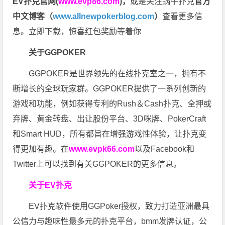
EV扑克官网(
www.evp86.com
)
，
或是关注蜗牛扑克
官方
中文博客（
www.allnewpokerblog.com
）
查看更多信
息。立即下载，惊喜红包奖励等着你
关于GGPOKER
GGPOKER是世界领先的在线扑克室之一，拥有不
断增长的全球玩家群。GGPOKER提供了一系列创新的
游戏和功能，例如获得专利的Rush＆Cash扑克、全押或
弃牌、黄金转盘、出让股份平台、3D咪牌、PokerCraft
和Smart HUD，所有都旨在增强游戏性体验，让扑克变
得更加有趣。在
www.evpk66.com
以及Facebook和
Twitter上可以找到有关GGPOKER的更多信息。
关于EV扑克
EV扑克软件使用GGPoker授权，致力打造亚洲最具
公信力与趣味性最多元的扑克平台，bmm发牌认证，公