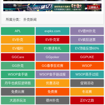
所属分类：
扑克新闻
APL
evpks.com
EV德州扑克
EV扑克
EV扑克室
EV疯狂送票
EV福利
EV邀请有礼
EV顶级反馈60%
GGCare
GGpoker
GGPUKE
GG扑克
GG春季狂欢赛
WSOP
WSOP金手链
WSOP金手链战报
WSOP高手过招
丹牛也疯狂逆转胜
优惠活动
促销活动
免费比赛
免费赛
冬巡赛
大逃杀玩法
德州扑克
正EV之路