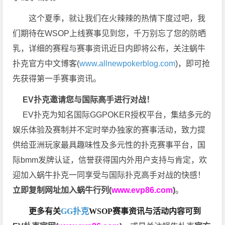
这个夏季，就让我们在火辣辣的热情下度过吧，我
们期待在WSOP上线赛事见到您，千万别忘了您的防晒
乳，详细的赛程与赛事资讯近日内即将公布，关注蜗牛
扑克官方中文博客(
www.allnewpokerblog.com
)，即可抢
先获得第一手赛事资讯。
EV扑克邀请您与国际高手进行对战！
EV扑克为知名国际GGPOKER授权平台，集结多元的
娱乐体验及赛制并不定时举办独家的赛事活动，致力提
供给亚洲玩家最具趣味性及多元性的扑克赛事平台，国
际bmm发牌认证，信誉获得国内外用户支持与肯定，欢
迎加入蜗牛扑克一同享受与国际扑克高手对战的快感！
立即复制网址加入蜗牛行列(
www.evp86.com
)
。
更多有关
GG扑克
WSOP
赛事资讯与活动内容可到