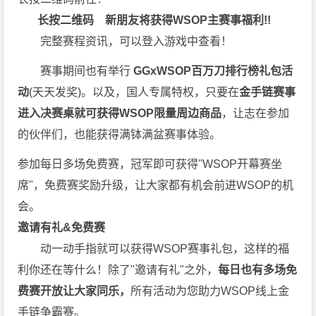
长按二维码
新朋友将获得WSOP主赛事福利!!
完整赛程资讯，可以登入游戏中查看！
赛事期间也有举行
GGxWSOP百万刀排行榜礼包活
动
(天天发奖)。以及，国人专属特权，只要在
金手链赛事
进入决赛桌就可获得WSOP限量周边商品
，让志在参加
的伙伴们，也能获得满钵满盆赛事体验。
参加每日多场
免费赛
，冠军即可获得"WSOP开幕赛坐
席"，
免费赛
奖励升级，让大家都有机会前进WSOP的机
会。
邀请有礼&免费赛
动一动手指就可以获得WSOP赛事礼包，这样的福
利你还在等什么！除了"邀请有礼"之外，
每
日也有多场免
费赛开放让大家同乐，
所有活动为您助力WSOP线上金
手链争霸赛。