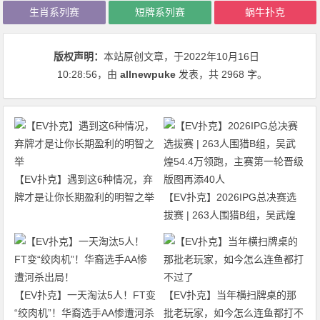
生肖系列赛
短牌系列赛
蜗牛扑克
版权声明：
本站原创文章，于2022年10月16日
10:28:56
，由
allnewpuke
发表，共 2968 字。
【EV扑克】遇到这6种情况，弃
牌才是让你长期盈利的明智之举
【EV扑克】2026IPG总决赛选
拔赛 | 263人围猎B组，吴武煌
54.4万领跑，主赛第一轮晋级版
图再添40人
【EV扑克】一天淘汰5人！FT变
【EV扑克】当年横扫牌桌的那
“绞肉机”！华裔选手AA惨遭河杀
批老玩家，如今怎么连鱼都打不