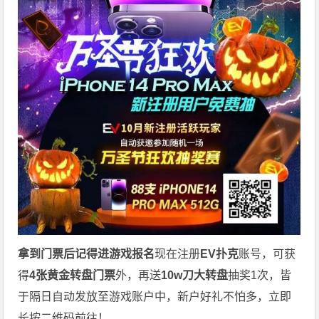
拿到门票后记得进游戏报名
现在注册
EV扑克
账号，可获
得
4张黄金转盘门票
外，再送
10w刀大转盘
抽奖1次，皆
于隔日自动发放至游戏账户中，新户好礼不怕多，立即
长按二维码前往！