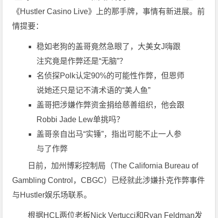
《Hustler Casino Live》上的那手牌，事情有新进展。前
情提要：
稳如老狗的盖哥竟然急眼了，大美女J嗨跟
注究竟是作弊还是“无脑”？
名侦探Polk认定90%的可能性作弊，但恩师
说她还只是记不清术语的“美人鱼”
盖哥把涉嫌作弊资金捐给慈善组织，他会跟
Robbi Jade Lew单挑吗？
盖哥亲自出马“实锤”，指出可能不止一人参
与了作弊
日前，加州博彩控制局（The California Bureau of
Gambling Control，CBGC）已经就此涉嫌扑克作弊事件
与Hustler娱乐场联系。
根据HCL两位老板Nick Vertucci和Ryan Feldman发