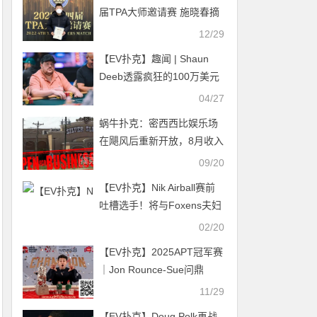
届TPA大师邀请赛 施晓春摘
得主赛事桂冠！
12/29
【EV扑克】趣闻 | Shaun
Deeb透露疯狂的100万美元
减脂挑战细节
04/27
蜗牛扑克：密西西比娱乐场
在飓风后重新开放，8月收入
受到打击
09/20
【EV扑克】Nik Airball赛前
吐槽选手！将与Foxens夫妇
进行高额对决
02/20
【EV扑克】2025APT冠军赛
｜Jon Rounce-Sue问鼎
Natural8杯冠军赛！斩获750
11/29
万新台币（约24.3万美元）
【EV扑克】Doug Polk再战