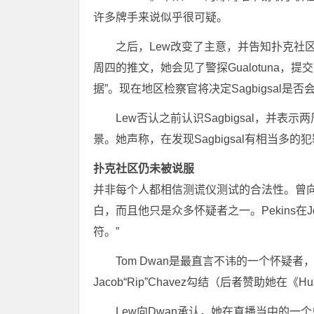
许多牌手来说似乎很可疑。
之后，Lew改变了主意，并告知扑克社区
周四的推文，她会见了警探Gualotuna，提交了指控这
据”。现在地区检察官将决定Sagbigsal是
Lew否认之前认识Sagbigsal，并
景。她声称，在发现Sagbigsal有相当多
扑克社区仍未被说服
并非每个人都相信测谎仪测试的合法性。曾向Lew
白，而且他只是众多怀疑者之一。Pekins在J
符。”
Tom Dwan是最直言不讳的一个怀疑
Jacob“Rip”Chavez勾结（后者赞助她在《Hust
Lew向Dwan承认，她在直播当中的一个