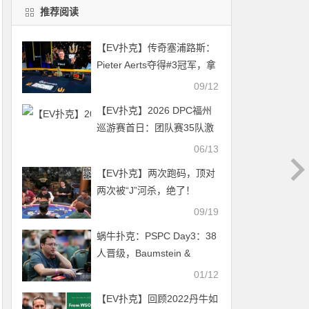
推荐阅读
【EV扑克】传奇塞浦路斯：
Pieter Aerts夺得#3冠军，拿
走系列赛首个7位数奖金
09/12
【EV扑克】2026 DPC福州
巡游赛首日：团队赛35队激
战，“TopLuck战队”夺冠；开
06/13
幕赛141人参赛21人晋级
【EV扑克】两次跑码，顶对
两次被“J”河杀，绝了！
09/19
蜗牛扑克：PSPC Day3：38
人晋级，Baumstein &
Liperis领跑全场
01/12
【EV扑克】回顾2022丹牛如