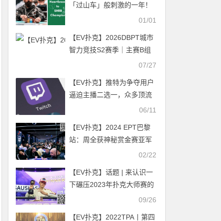
「过山车」般刺激的一年！
誓言夺下WSOP金手链
01/01
【EV扑克】2026DBPT城市
智力竞技S2赛季｜主赛B组
236参赛持续走高 蒋超造就
07/27
超200W记分牌领衔B组26人
【EV扑克】推特为争夺用户
晋级
逼迫主播二选一，众多顶流
选择出走，油管或成最大影
06/11
响？
【EV扑克】2024 EPT巴黎
站：周全获神秘赏金赛亚军
02/22
【EV扑克】话题 | 来认识一
下碾压2023年扑克大师赛的
新人
09/26
【EV扑克】2022TPA丨第四