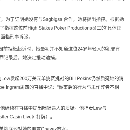
，为了证明她没有与Sagbigsal合作，她将提出指控。根据她
位前High Stakes Poker Productions员工的“具体证
否会面临刑事诉讼。
表示两周前拒绝起诉时，她最初并不知道这位24岁年轻人的犯罪背
的犯罪记录后，她决定推动逮捕。
发起200万美元单挑赛挑战的Bill Pekins仍然质疑她的清
oe Ingram周四的直播中说：“你事后的行为与未作弊者不相
者，他继续在直播中提出咄咄逼人的质疑。他指责Lew与
ler Casin Live》打牌）。
单挑底池对她的朋友Chavez放水。