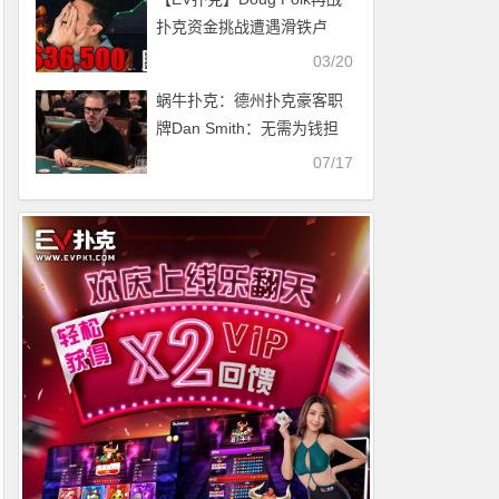
生涯最高奖金！
扑克资金挑战遭遇滑铁卢
03/20
蜗牛扑克：德州扑克豪客职
牌Dan Smith：无需为钱担
忧是打牌最舒服的一种状态
07/17