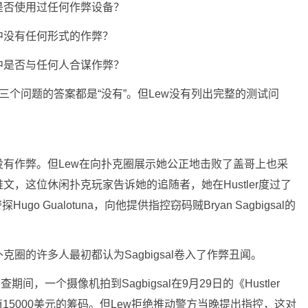
》打牌时是否使用过任何作弊设备？
》的游戏中没有任何形式的作弊？
》的游戏中是否与任何人合谋作弊？
这三个问题的答案都是“没有”。但Lew没有列出完整的测试问
有作弊。但Lew在向扑克圈展示她公正地击败了盖哥上也采
，这位休闲扑克玩家告诉她的追随者，她在Hustler度过了
o Gualotuna，向他提供指控窃码贼Bryan Sagbigsal的
圈的许多人最初都认为Sagbigsal卷入了作弊丑闻。
事件调查期间，一个摄像机拍到Sagbigsal在9月29日的《Hustler
了价值15000美元的筹码。但Lew拒绝推动警方当晚提出指控，这对