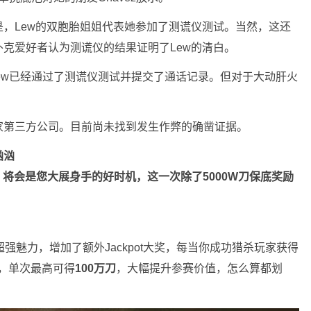
，Lew的双胞胎姐姐代表她参加了测谎仪测试。当然，这还
克爱好者认为测谎仪的结果证明了Lew的清白。
说：“Lew已经通过了测谎仪测试并提交了通话记录。但对于大动肝火
家第三方公司。目前尚未找到发生作弊的确凿证据。
汹汹
赛，将会是您大展身手的好时机，这一次除了5000W刀保底奖励
超强魅力，增加了额外Jackpot大奖，每当你成功猎杀玩家获得
励，单次最高可得
100万刀
，大幅提升参赛价值，怎么算都划