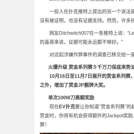
一些人在扑克推特上提出的另一个说法是
没有被证明，也没有证据支持。然而，许多扑
网友Ditchwitch007在一条推特上
的盖哥来说，证据可能永远都不够好。”
对这起涉嫌作弊事件的调查已移交给一
火爆升级
赏金系列赛
５千万刀保底来势
10月16日至11月7日展开的赏金系列
之外，增加了赏金JP靓牌大奖。
单次100W刀高额奖励
现在
EV扑克
要让你知道"赏金系列赛"的
赏金时，你将有机会获得额外的Jackpot奖
算！