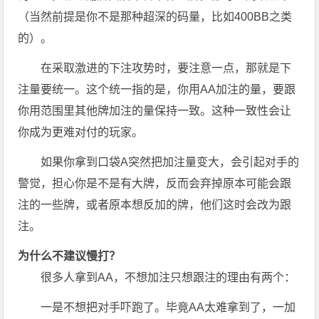
（当然前提是你不是那种超深的码量，比如400BB之类
的）。
在采取激进的下注攻势时，要注意一点，那就是下
注量要统一。这个统一指的是，你用AA加注的量，要跟
你用范围里其他牌加注的量保持一致。这种一致性会让
你成为更难对付的玩家。
如果你拿到口袋A突然把加注量变大，会引起对手的
警觉，担心你是不是有大牌，反而会弃掉原本可能会跟
注的一些牌，或者原本想反加的牌，他们这时会改为跟
注。
为什么不建议慢打？
很多人拿到AA，不想加注只想跟注的理由有两个：
一是不想把对手吓跑了。毕竟AA太难拿到了，一加