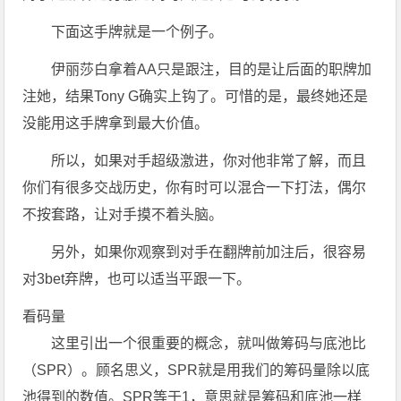
下面这手牌就是一个例子。
伊丽莎白拿着AA只是跟注，目的是让后面的职牌加
注她，结果Tony G确实上钩了。可惜的是，最终她还是
没能用这手牌拿到最大价值。
所以，如果对手超级激进，你对他非常了解，而且
你们有很多交战历史，你有时可以混合一下打法，偶尔
不按套路，让对手摸不着头脑。
另外，如果你观察到对手在翻牌前加注后，很容易
对3bet弃牌，也可以适当平跟一下。
看码量
这里引出一个很重要的概念，就叫做筹码与底池比
（SPR）。顾名思义，SPR就是用我们的筹码量除以底
池得到的数值。SPR等于1，意思就是筹码和底池一样