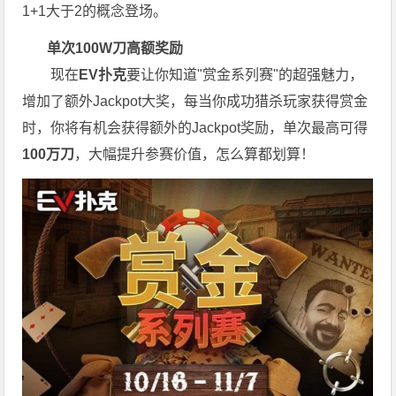
1+1大于2的概念登场。
单次100W刀高额奖励
现在
EV扑克
要让你知道"赏金系列赛"的超强魅力，
增加了额外Jackpot大奖，每当你成功猎杀玩家获得赏金
时，你将有机会获得额外的Jackpot奖励，单次最高可得
100万刀
，大幅提升参赛价值，怎么算都划算！