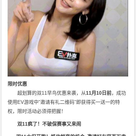
限时优惠
超划算的双11早鸟优惠来袭，从
11月10日前
，成功
使用EV游戏中"邀请有礼二维码"即获得买一送一的特
权，限时活动必须得把握！
双11疯了！不破保赛事又来闹