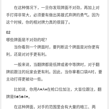
在这种情况下，一旦你发现牌面不对劲，再加上对
手打得非常大，必须要有做出英雄式弃牌的勇气。因为
这个时候，你的相对牌力真的很弱了。
0
2
哪些牌面是不对劲的呢？
当你看到一个牌面时，要判断这个牌面是对你更有
利，还是对对手更有利。
一般来说，当翻牌都是低牌或者中等牌时，对于翻
牌前跟注的玩家会更有利。因此，当你拿着口袋A时，要
主动打得更被动一些。
比如说，你用A♥A♦在枪口位加注，大盲位跟注，翻
牌是6♣5♣4♥。
在这种牌面，对手的范围里会有大量的暗三、两