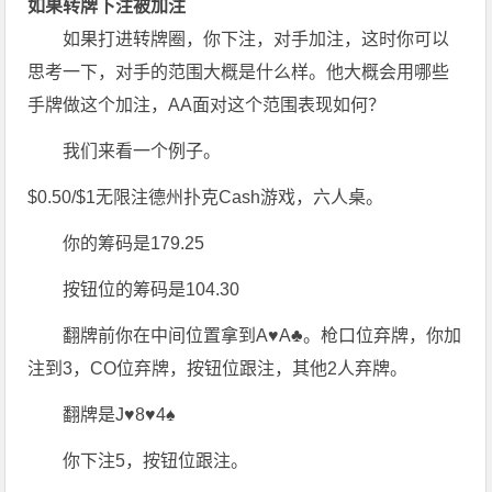
如果转牌下注被加注
如果打进转牌圈，你下注，对手加注，这时你可以
思考一下，对手的范围大概是什么样。他大概会用哪些
手牌做这个加注，AA面对这个范围表现如何？
我们来看一个例子。
$0.50/$1无限注德州扑克Cash游戏，六人桌。
你的筹码是179.25
按钮位的筹码是104.30
翻牌前你在中间位置拿到A♥A♣。枪口位弃牌，你加
注到3，CO位弃牌，按钮位跟注，其他2人弃牌。
翻牌是J♥8♥4♠
你下注5，按钮位跟注。