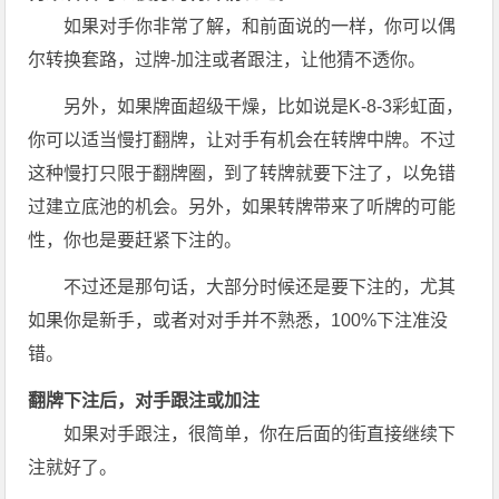
如果对手你非常了解，和前面说的一样，你可以偶
尔转换套路，过牌-加注或者跟注，让他猜不透你。
另外，如果牌面超级干燥，比如说是K-8-3彩虹面，
你可以适当慢打翻牌，让对手有机会在转牌中牌。不过
这种慢打只限于翻牌圈，到了转牌就要下注了，以免错
过建立底池的机会。另外，如果转牌带来了听牌的可能
性，你也是要赶紧下注的。
不过还是那句话，大部分时候还是要下注的，尤其
如果你是新手，或者对对手并不熟悉，100%下注准没
错。
翻牌下注后，对手跟注或加注
如果对手跟注，很简单，你在后面的街直接继续下
注就好了。