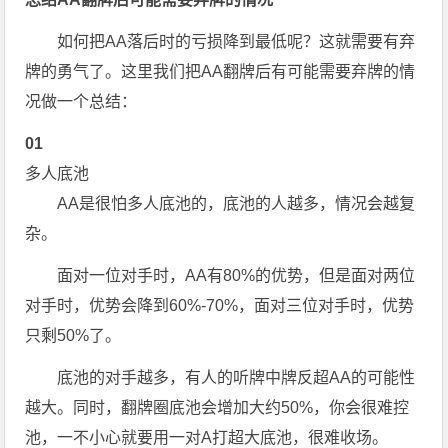
如何把AA落后时的亏损降到最低呢？这就需要有弃
牌的勇气了。这里我们把AA翻牌后有可能需要弃牌的情
况做一个总结：
0
1
多人底池
AA是很怕多人底池的，底池的人越多，情况会越复
杂。
面对一位对手时，AA有80%的优势，但是面对两位
对手时，优势会降到60%-70%，面对三位对手时，优势
只剩50%了。
底池的对手越多，有人的听牌中牌反超AA的可能性
越大。同时，翻牌圈底池会增加大约50%，你会很难控
池，一不小心就要用一对A打超大底池，很难收场。