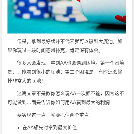
但是，拿到最好牌并不代表就可以赢到大底池，如
果你玩过一段时间德州扑克，肯定深有体会。
很多人会发现，拿到AA也会遇到困境。第一个困境
是，只能赢到很小的底池；第二个困境是，有时还会输
掉非常大的底池！
这篇文章不是教你怎么玩AA一次都不输，因为这不
可能做到…而是告诉你如何用AA赢到最大的利润！
要实现这一点，就要抓住两个重点：
在AA领先时拿到最大价值