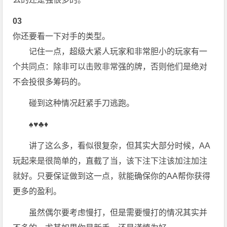
0
3
你还要看一下对手的类型。
记住一点，超级大紧人玩家和非常胆小的玩家有一
个共同点：除非可以击败非常强的牌，否则他们是绝对
不会投很多筹码的。
碰到这种情况赶紧手刀逃跑。
♠♥♣♦
讲了这么多，看似很复杂，但其实大部分时候，AA
玩起来是很简单的，直截了当，该下注下注该加注加注
就好。只要保证做到这一点，就能确保你的AA帮你获得
更多的盈利。
虽然偶尔要考虑慢打，但是需要慢打的情况其实并