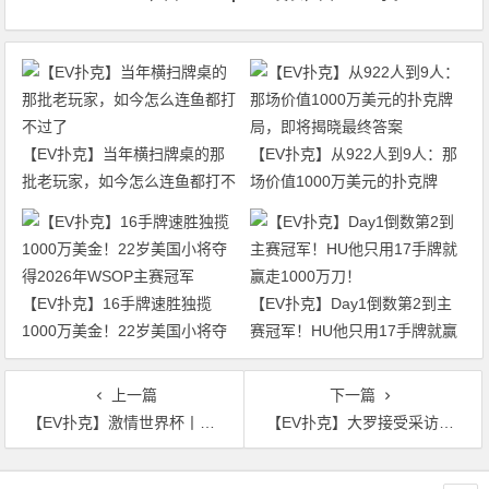
【EV扑克】当年横扫牌桌的那
【EV扑克】从922人到9人：那
批老玩家，如今怎么连鱼都打不
场价值1000万美元的扑克牌
过了
局，即将揭晓最终答案
【EV扑克】16手牌速胜独揽
【EV扑克】Day1倒数第2到主
1000万美金！22岁美国小将夺
赛冠军！HU他只用17手牌就赢
得2026年WSOP主赛冠军
走1000万刀！
上一篇
下一篇
【EV扑克】激情世界杯丨竞猜赢福利！猜比分获得WSOP 戒指赛门票
【EV扑克】大罗接受采访称今年是巴西最有希望的一年，并在Twitch上直播扑克之星
文