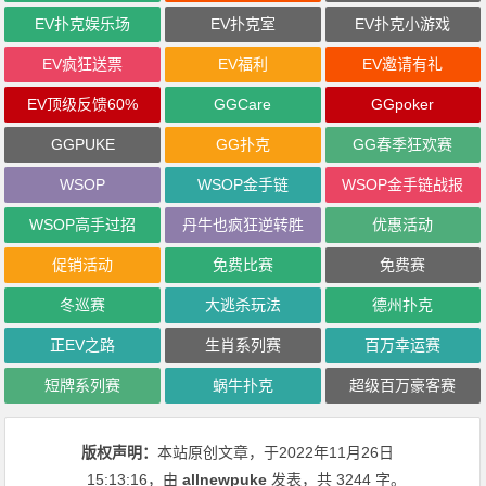
EV扑克娱乐场
EV扑克室
EV扑克小游戏
EV疯狂送票
EV福利
EV邀请有礼
EV顶级反馈60%
GGCare
GGpoker
GGPUKE
GG扑克
GG春季狂欢赛
WSOP
WSOP金手链
WSOP金手链战报
WSOP高手过招
丹牛也疯狂逆转胜
优惠活动
促销活动
免费比赛
免费赛
冬巡赛
大逃杀玩法
德州扑克
正EV之路
生肖系列赛
百万幸运赛
短牌系列赛
蜗牛扑克
超级百万豪客赛
版权声明：
本站原创文章，于2022年11月26日
15:13:16
，由
allnewpuke
发表，共 3244 字。