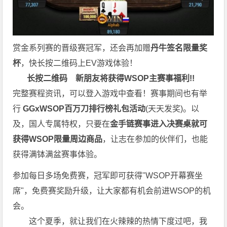
赏金系列赛的晋级赛冠军，还会再加赠
丹牛签名限量奖
杯
，快长按二维码上EV游戏体验！
长按二维码
新朋友将获得WSOP主赛事福利!!
完整赛程资讯，可以登入游戏中查看！赛事期间也有举
行
GGxWSOP百万刀排行榜礼包活动
(天天发奖)。以
及，国人专属特权，只要在
金手链赛事进入决赛桌就可
获得WSOP限量周边商品
，让志在参加的伙伴们，也能
获得满钵满盆赛事体验。
参加每日多场免费赛，冠军即可获得"WSOP开幕赛坐
席"，免费赛奖励升级，让大家都有机会前进WSOP的机
会。
这个夏季，就让我们在火辣辣的热情下度过吧，我