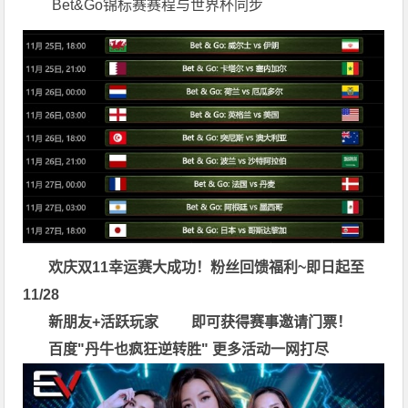
Bet&Go锦标赛赛程与世界杯同步
欢庆双11幸运赛大成功！粉丝回馈福利~即日起至
11/28
新朋友+活跃玩家 即可获得赛事邀请门票！
百度"
丹牛也疯狂逆转胜
"
更多
活动一网打尽