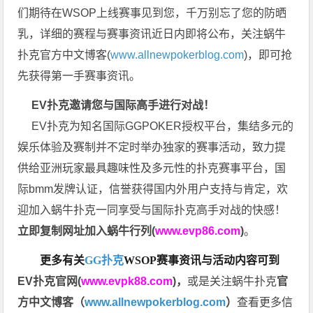
们期待在WSOP上线赛事见到您，千万别忘了您的防晒
乳，详细的赛程与赛事资讯近日内即将公布，关注蜗牛
扑克官方中文博客(
www.allnewpokerblog.com
)，即可抢
先获得第一手赛事资讯。
EV扑克邀请您与国际高手进行对战！
EV扑克为知名国际GGPOKER授权平台，集结多元的
娱乐体验及赛制并不定时举办独家的赛事活动，致力提
供给亚洲玩家最具趣味性及多元性的扑克赛事平台，国
际bmm发牌认证，信誉获得国内外用户支持与肯定，欢
迎加入蜗牛扑克一同享受与国际扑克高手对战的快感！
立即复制网址加入蜗牛行列(
www.evp86.com
)
。
更多有关
GG扑克
WSOP
赛事资讯与活动内容可到
EV扑克官网(
www.evpk88.com
)
，
或是关注蜗牛扑克
官
方中文博客（
www.allnewpokerblog.com
）
查看更多信