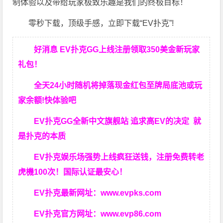
制体验以及带给玩家极致乐趣是我们的终极目标！
零秒下载，顶级手感，立即下载“EV扑克”!
好消息 EV扑克GG上线注册领取350美金新玩家
礼包！
全天24小时随机将掉落现金红包至牌局底池或玩
家余额!快体验吧
EV扑克GG
全新中文旗舰站
追求高EV
的决定
就
是扑克的本质
EV扑克娱乐场强势上线疯狂送钱，注册免费转老
虎機100次！国际认证最安心！
EV扑克最新网址：
www.evpks.com
EV扑克官方网址：
www.evp86.com