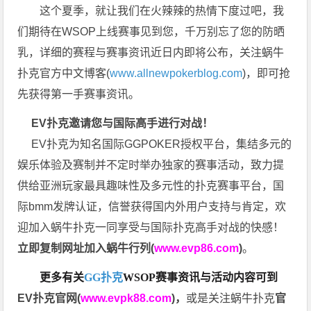
这个夏季，就让我们在火辣辣的热情下度过吧，我
们期待在WSOP上线赛事见到您，千万别忘了您的防晒
乳，详细的赛程与赛事资讯近日内即将公布，关注蜗牛
扑克官方中文博客(
www.allnewpokerblog.com
)，即可抢
先获得第一手赛事资讯。
EV扑克邀请您与国际高手进行对战！
EV扑克为知名国际GGPOKER授权平台，集结多元的
娱乐体验及赛制并不定时举办独家的赛事活动，致力提
供给亚洲玩家最具趣味性及多元性的扑克赛事平台，国
际bmm发牌认证，信誉获得国内外用户支持与肯定，欢
迎加入蜗牛扑克一同享受与国际扑克高手对战的快感！
立即复制网址加入蜗牛行列(
www.evp86.com
)
。
更多有关
GG扑克
WSOP
赛事资讯与活动内容可到
EV扑克官网(
www.evpk88.com
)
，
或是关注蜗牛扑克
官