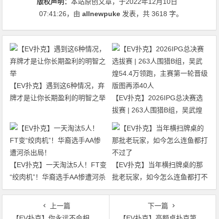
版权声明：
本站原创文章，于2022年12月10日
07:41:26
，由
allnewpuke
发表，共 3618 字。
【EV扑克】遇到这6种情况，弃
牌才是让你长期盈利的明智之举
【EV扑克】2026IPG总决赛选
拔赛 | 263人围猎B组，吴武煌
54.4万领跑，主赛第一轮晋级版
图再添40人
【EV扑克】一天淘汰5人！FT变
【EV扑克】当年横扫牌桌的那
“绞肉机”！华裔选手AA惨遭河杀
批老玩家，如今怎么连鱼都打不
出局！
过了
上一篇
下一篇
【EV扑克】你永远不会相信内马尔的狗叫什么…
【EV扑克】高额桌扑克第10季将于2023年1月播出