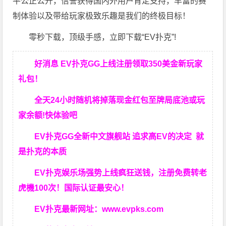
平公正公开，信誉获得国内外用户肯定支持，丰富的赛
制体验以及带给玩家极致乐趣是我们的终极目标！
零秒下载，顶级手感，立即下载“EV扑克”!
好消息 EV扑克GG上线注册领取350美金新玩家
礼包！
全天24小时随机将掉落现金红包至牌局底池或玩
家余额!快体验吧
EV扑克GG
全新中文旗舰站
追求高EV
的决定
就
是扑克的本质
EV扑克娱乐场强势上线疯狂送钱，注册免费转老
虎機100次！国际认证最安心！
EV扑克最新网址：
www.evpks.com