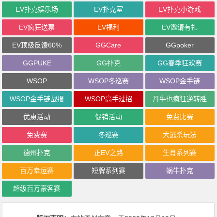
EV扑克娱乐场
EV扑克室
EV扑克小游戏
EV疯狂送票
EV福利
EV邀请有礼
EV顶级反馈60%
GGCare
GGpoker
GGPUKE
GG扑克
GG春季狂欢赛
WSOP
WSOP冬巡赛
WSOP金手链
WSOP金手链战报
WSOP高手过招
丹牛也疯狂逆转胜
优惠活动
促销活动
免费比赛
免费赛
冬巡赛
大逃杀玩法
德州扑克
正EV之路
生肖系列赛
百万幸运赛
短牌系列赛
蜗牛扑克
超级百万豪客赛