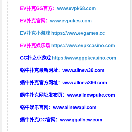
EV扑克GG官方：
www.evpk68.com
EV扑克官网：
www.evpukes.com
EV扑克小游戏
https://www.evgames.cc
EV扑克娱乐场
https://www.evpkcasino.com
GG扑克小游戏
https://www.ggpkcasino.com
蜗牛扑克最新网址：
www.allnew36.com
蜗牛扑克官方网址：
www.allnew366.com
蜗牛扑克网址发布页：
www.allnewpuke.com
蜗牛娱乐官网：
www.allnewapl.com
蜗牛扑克GG官网：
www.ggallnew.com