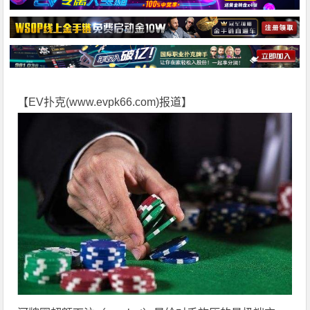
【EV扑克(
www.evpk66.com
)报道】