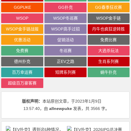
GGPUKE
GG扑克
GG春季狂欢赛
WSOP
WSOP冬巡赛
WSOP金手链
WSOP金手链战报
WSOP高手过招
丹牛也疯狂逆转胜
优惠活动
促销活动
免费比赛
免费赛
冬巡赛
大逃杀玩法
德州扑克
正EV之路
生肖系列赛
百万幸运赛
短牌系列赛
蜗牛扑克
超级百万豪客赛
版权声明：
本站原创文章，于2023年1月9日
13:57:40
，由
allnewpuke
发表，共 3566 字。