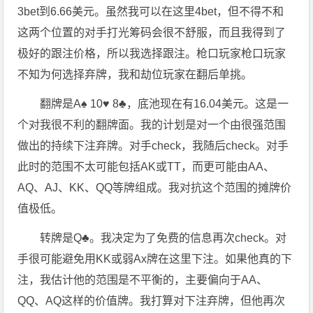
3bet到6.66美元。虽然我可以在这里4bet，但不得不和
这两个位置的对手打光筹码会很不舒服，而且我得到了
极好的跟注价格，所以我选择跟注。枪口玩家枪口玩家
不知为何选择弃牌，我和劫位玩家在翻后单挑。
翻牌是A♠ 10♥ 8♣，底池现在有16.04美元。这是一
个对我很不利的翻牌面。我的计划是对一个由很强范围
做出的持续下注弃牌。对手check，我随后check。对手
此时的范围不太可能包括AK或TT，而更可能由AA、
AQ、AJ、KK、QQ等牌组成。我对抗这个范围的摊牌价
值极低。
转牌是Q♣。我决定为了免费的信息再次check。对
手很可能避免用KK或弱Ax牌在这里下注。如果他真的下
注，我估计他的范围是不平衡的，主要偏向于AA、
QQ、AQ这样的价值牌。我打算对下注弃牌，但他再次