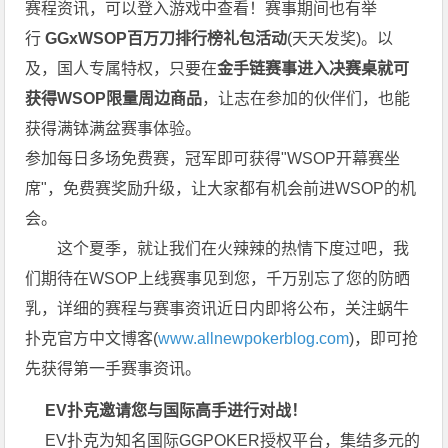
赛程资讯，可以登入游戏中查看！赛事期间也有举
行
GGxWSOP百万刀排行榜礼包活动
(天天发奖)。以
及，国人专属特权，只要在
金手链赛事进入决赛桌就可
获得WSOP限量周边商品
，让志在参加的伙伴们，也能
获得满钵满盆赛事体验。
参加每日多场免费赛，冠军即可获得"WSOP开幕赛坐
席"，免费赛奖励升级，让大家都有机会前进WSOP的机
会。
这个夏季，就让我们在火辣辣的热情下度过吧，我
们期待在WSOP上线赛事见到您，千万别忘了您的防晒
乳，详细的赛程与赛事资讯近日内即将公布，关注蜗牛
扑克官方中文博客(
www.allnewpokerblog.com
)，即可抢
先获得第一手赛事资讯。
EV扑克邀请您与国际高手进行对战！
EV扑克为知名国际GGPOKER授权平台，集结多元的