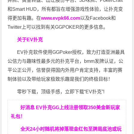
弃牌、黄金转盘、出让股份平台、3D咪牌、PokerCraft
和Smart HUD，所有都旨在增强游戏性体验，让扑克变
得更加有趣。在
www.evpk66.com
以及Facebook和
Twitter上可以找到有关GGPOKER的更多信息。
关于EV扑克
EV扑克软件使用GGPoker授权，致力打造亚洲最具
公信力与趣味性最多元的扑克平台，bmm发牌认证，公
平公正公开，信誉获得国内外用户肯定支持，丰富的赛
制体验以及带给玩家极致乐趣是我们的终极目标！
零秒下载，顶级手感，立即下载“EV扑克”!
好消息 EV扑克GG上线注册领取350美金新玩家
礼包！
全天24小时随机将掉落现金红包至牌局底池或玩