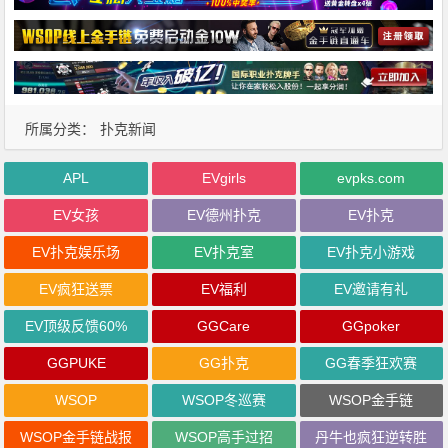
所属分类：
扑克新闻
APL
EVgirls
evpks.com
EV女孩
EV德州扑克
EV扑克
EV扑克娱乐场
EV扑克室
EV扑克小游戏
EV疯狂送票
EV福利
EV邀请有礼
EV顶级反馈60%
GGCare
GGpoker
GGPUKE
GG扑克
GG春季狂欢赛
WSOP
WSOP冬巡赛
WSOP金手链
WSOP金手链战报
WSOP高手过招
丹牛也疯狂逆转胜