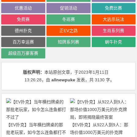
优惠活动
促销活动
免费比赛
免费赛
冬巡赛
大逃杀玩法
德州扑克
正EV之路
生肖系列赛
百万幸运赛
短牌系列赛
蜗牛扑克
超级百万豪客赛
版权声明：
本站原创文章，于2023年1月11日
13:26:28
，由
allnewpuke
发表，共 3130 字。
【EV扑克】当年横扫牌桌的那
【EV扑克】从922人到9人：那
批老玩家，如今怎么连鱼都打不
场价值1000万美元的扑克牌