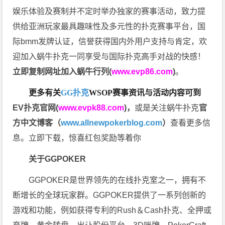
娱乐体验及赛制并不定时举办独家的赛事活动，致力提
供给亚洲玩家最具趣味性及多元性的扑克赛事平台，国
际bmm发牌认证，信誉获得国内外用户支持与肯定，欢
迎加入蜗牛扑克一同享受与国际扑克高手对战的快感！
立即复制网址加入蜗牛行列(
www.evp86.com
)
。
更多有关
GG扑克
WSOP
赛事资讯与活动内容可到
EV扑克官网(
www.evpk88.com
)
，
或是关注蜗牛扑克
官
方中文博客（
www.allnewpokerblog.com
）
查看更多信
息。立即下载，惊喜红包奖励等着你
关于GGPOKER
GGPOKER是世界领先的在线扑克室之一，拥有不
断增长的全球玩家群。GGPOKER提供了一系列创新的
游戏和功能，例如获得专利的Rush＆Cash扑克、全押或