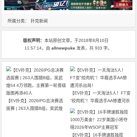
所属分类：
扑克新闻
版权声明：
本站原创文章，于2018年8月10日
11:57:14
，由
allnewpuke
发表，共 933 字。
【EV扑克】一天淘汰5人！FT变
【EV扑克】2026IPG总决赛选
“绞肉机”！华裔选手AA惨遭河杀
拔赛 | 263人围猎B组，吴武煌
出局！
54.4万领跑，主赛第一轮晋级版
图再添40人
【EV扑克】16手牌速胜独揽