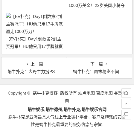
1000万美金！22岁美国小将夺
得2026年WSOP主赛冠军
【EV扑克】Day1倒数第2到主
赛冠军！HU他只用17手牌就赢
走1000万刀！
上一篇
下一篇
蜗牛扑克：大丹牛力挺PS的新玩法
蜗牛扑克：周末精彩不间断，决赛门票送不停
文
章
Copyright © 蜗牛扑克博客 版权所有
站点地图
百度地图
谷歌地
导
图
航
蜗牛娱乐,蜗牛德州,蜗牛扑克,蜗牛娱乐官网
蜗牛扑克是亚洲最具人气线上专业德扑平台，客户及游戏的安全
性是蜗牛扑克最重要的服务信念与宗旨.