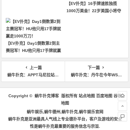
【EV扑克】16手牌速胜独揽
1000万美金！22岁美国小将夺
得2026年WSOP主赛冠军
【EV扑克】Day1倒数第2到主
赛冠军！HU他只用17手牌就赢
走1000万刀！
上一篇
下一篇
蜗牛扑克：APPT马尼拉站中国选手李元超荣获主赛亚军
蜗牛扑克：丹牛在今年WSOP赛季亏了140万刀！
文
章
Copyright © 蜗牛扑克博客 版权所有
站点地图
百度地图
谷歌
导
地图
航
蜗牛娱乐,蜗牛德州,蜗牛扑克,蜗牛娱乐官网
蜗牛扑克是亚洲最具人气线上专业德扑平台，客户及游戏的安全
性是蜗牛扑克最重要的服务信念与宗旨.