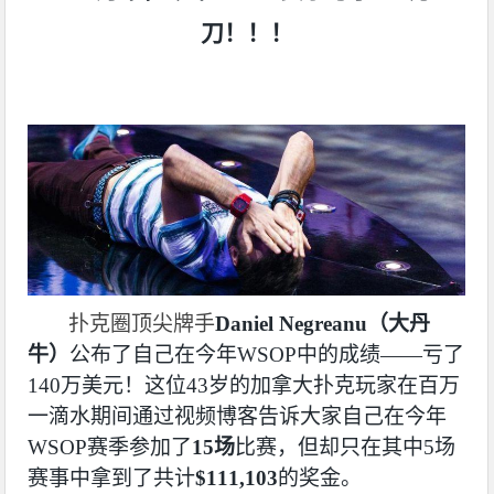
刀！！！
扑克圈顶尖牌手
Daniel Negreanu
（大丹
牛）
公布了自己在今年
WSOP
中的成绩——亏了
140
万美元！这位
43
岁的加拿大扑克玩家在百万
一滴水期间通过视频博客告诉大家自己在今年
WSOP
赛季参加了
15
场
比赛，但却只在其中5场
赛事中拿到了共计
$111,103
的奖金。