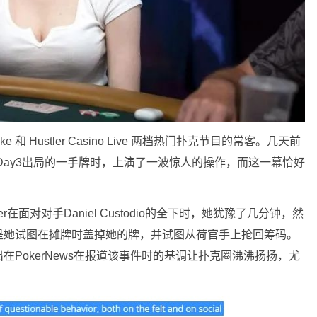
 the Bike 和 Hustler Casino Live 两档热门扑克节目的常客。几天前
赛事Day3出局的一手牌时，上演了一波惊人的操作，而这一幕恰好
ger在面对对手Daniel Custodio的全下时，她犹豫了几分钟，然
是她试图在摊牌时盖掉她的牌，并试图从荷官手上抢回筹码。
PokerNews在报道该事件时的基调让扑克圈沸沸扬扬，尤