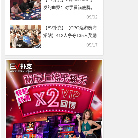
发的血案：对手看错底牌，
他的筹码你收不收？
09/02
【EV扑克】【CPG巡游赛海
棠站】412人争夺135人奖励
圈，冷斌成泡沫男孩！大神
05/17
Alex Lee坐拥136万记分牌携
手97人晋级第三轮！