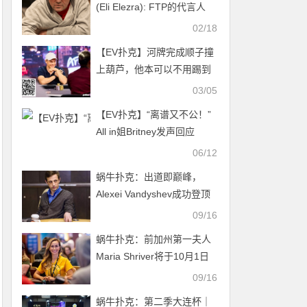
(Eli Elezra): FTP的代言人
02/18
【EV扑克】河牌完成顺子撞
上葫芦，他本可以不用踢到
铁板
03/05
【EV扑克】“离谱又不公！”
All in姐Britney发声回应
WSOP直播翻车事件
06/12
蜗牛扑克：出道即巅峰，
Alexei Vandyshev成功登顶
WSOP主赛事！
09/16
蜗牛扑克：前加州第一夫人
Maria Shriver将于10月1日
举办女子慈善扑克赛事
09/16
蜗牛扑克：第二季大连杯｜