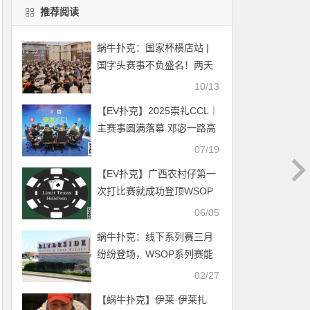
推荐阅读
蜗牛扑克：国家杯横店站 |
国字头赛事不负盛名！两天
总人数突破1384人！
10/13
【EV扑克】2025崇礼CCL｜
主赛事圆满落幕 邓宓一路高
歌猛进捧龙封王！
07/19
【EV扑克】广西农村仔第一
次打比赛就成功登顶WSOP
冠军
06/05
蜗牛扑克：线下系列赛三月
纷纷登场，WSOP系列赛能
否正常举办？
02/27
【蜗牛扑克】伊莱·伊莱扎