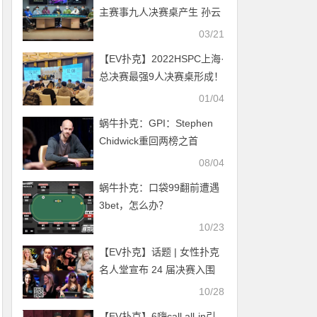
主赛事九人决赛桌产生 孙云
升领跑全场！
03/21
【EV扑克】2022HSPC上海·
总决赛最强9人决赛桌形成！
胡超928万记分牌一骑绝
01/04
尘，谁将夺走金迎客松奖
蜗牛扑克：GPI：Stephen
杯？
Chidwick重回两榜之首
08/04
蜗牛扑克：口袋99翻前遭遇
3bet，怎么办？
10/23
【EV扑克】话题 | 女性扑克
名人堂宣布 24 届决赛入围
者
10/28
【EV扑克】6嗨call all-in引