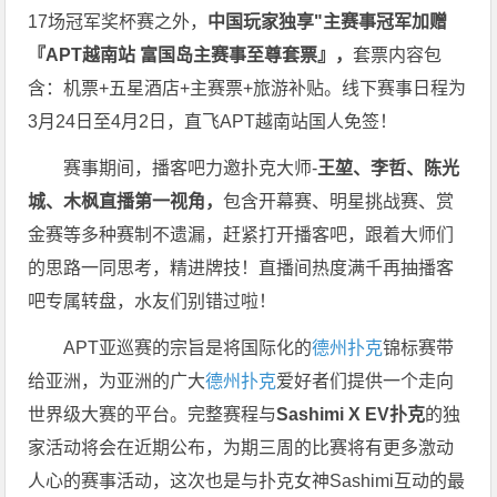
17场冠军奖杯赛之外，
中国玩家独享"主赛事冠军加赠
『APT越南站 富国岛主赛事至尊套票』，
套票内容包
含：机票+五星酒店+主赛票+旅游补贴。线下赛事日程为
3月24日至4月2日，直飞APT越南站国人免签！
赛事期间，播客吧力邀扑克大师-
王堃、李哲、陈光
城、木枫直播第一视角，
包含开幕赛、明星挑战赛、赏
金赛等多种赛制不遗漏，赶紧打开播客吧，跟着大师们
的思路一同思考，精进牌技！直播间热度满千再抽播客
吧专属转盘，水友们别错过啦！
APT亚巡赛的宗旨是将国际化的
德州扑克
锦标赛带
给亚洲，为亚洲的广大
德州扑克
爱好者们提供一个走向
世界级大赛的平台。
完整赛程与
Sashimi X EV扑克
的独
家活动将会在近期公布，为期三周的比赛将有更多激动
人心的赛事活动，这次也是与扑克女神Sashimi互动的最