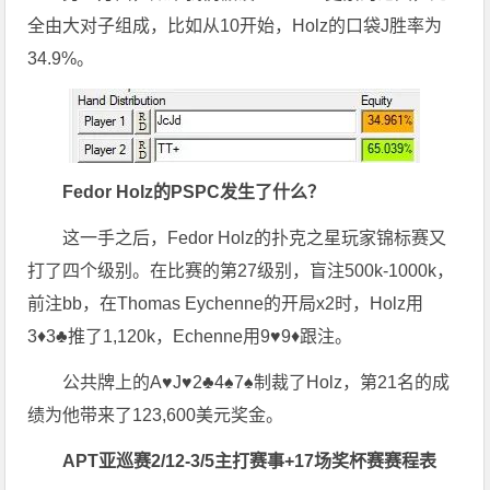
全由大对子组成，比如从10开始，Holz的口袋J胜率为
34.9%。
Fedor Holz的PSPC发生了什么？
这一手之后，Fedor Holz的扑克之星玩家锦标赛又
打了四个级别。在比赛的第27级别，盲注500k-1000k，
前注bb，在Thomas Eychenne的开局x2时，Holz用
3♦3♣推了1,120k，Echenne用9♥9♦跟注。
公共牌上的A♥J♥2♣4♠7♠制裁了Holz，第21名的成
绩为他带来了123,600美元奖金。
APT亚巡赛2/12-3/5
主打赛事+17场奖杯赛赛程表