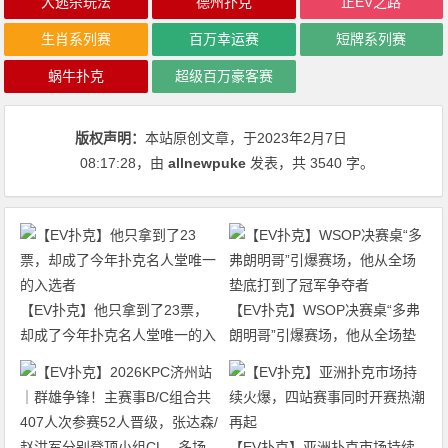
大逃杀玩法
德州扑克
正EV之路
生肖系列赛
百万幸运赛
短牌系列赛
蜗牛扑克
超级百万豪客赛
版权声明：
本站原创文章，于2023年2月7日
08:17:28
，由
allnewpuke
发表，共 3540 字。
【EV扑克】他只拿到了23票，
【EV扑克】WSOP决赛桌“多弗
却成了今年扑克名人堂唯一的入
朗明哥”引爆赛场，他从全场垫
选者
底打到了冠军争夺者
【EV扑克】亚洲扑克市场持续