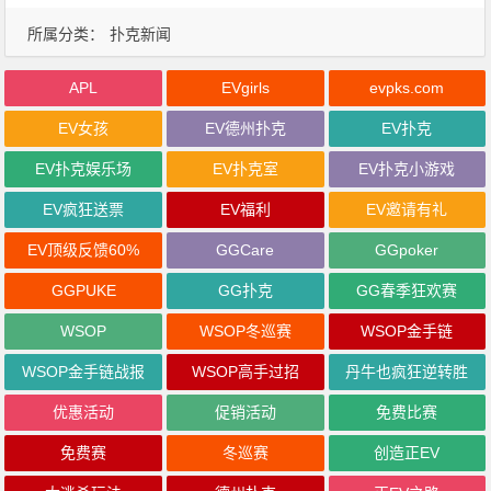
所属分类：
扑克新闻
APL
EVgirls
evpks.com
EV女孩
EV德州扑克
EV扑克
EV扑克娱乐场
EV扑克室
EV扑克小游戏
EV疯狂送票
EV福利
EV邀请有礼
EV顶级反馈60%
GGCare
GGpoker
GGPUKE
GG扑克
GG春季狂欢赛
WSOP
WSOP冬巡赛
WSOP金手链
WSOP金手链战报
WSOP高手过招
丹牛也疯狂逆转胜
优惠活动
促销活动
免费比赛
免费赛
冬巡赛
创造正EV