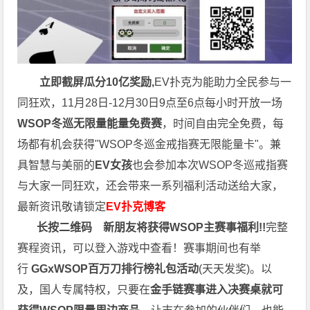
立即截屏瓜分10亿奖励,
EV扑克为能助力全民参与一
同狂欢，11月28日-12月30日9点至6点每小时开放一场
WSOP冬巡无限量能量免费赛
，时间自由完全免费，每
场都有机会获得"WSOP冬巡金戒指赛无限能量卡"。兼
具智慧与美丽的
EV女孩
也会参加本次WSOP冬巡戒指赛
与大家一同狂欢，还会带来一系列福利活动送给大家，
最新资讯敬请锁定
EV扑克博客
长按二维码
新朋友将获得WSOP主赛事福利!!
完整
赛程资讯，可以登入游戏中查看！赛事期间也有举
行
GGxWSOP百万刀排行榜礼包活动
(天天发奖)。以
及，国人专属特权，只要在
金手链赛事进入决赛桌就可