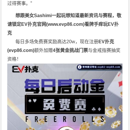
过得赛事。”
想跟美女Sashimi一起玩
想知道最新资讯与赛程，
敬
请锁定EV扑克官网(
www.evp86.com
)
看牌手痒玩EV扑
克
每日多场免费赛奖励高达20w，现在注册
EV扑克
(
evp86.com
)
额外加赠
4张黄金挑战门票
与金戒指赛抽奖
资格！