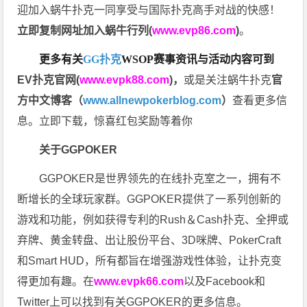
迎加入蜗牛扑克一同享受与国际扑克高手对战的快感！
立即复制网址加入蜗牛行列(
www.evp86.com
)
。
更多有关
GG扑克
WSOP
赛事资讯与活动内容可到
EV扑克官网(
www.evpk88.com
)
，
或是关注蜗牛扑克
官
方中文博客（
www.allnewpokerblog.com
）
查看更多信
息。立即下载，惊喜红包奖励等着你
关于GGPOKER
GGPOKER是世界领先的在线扑克室之一，拥有不
断增长的全球玩家群。GGPOKER提供了一系列创新的
游戏和功能，例如获得专利的Rush＆Cash扑克、全押或
弃牌、黄金转盘、出让股份平台、3D咪牌、PokerCraft
和Smart HUD，所有都旨在增强游戏性体验，让扑克变
得更加有趣。在
www.evpk66.com
以及Facebook和
Twitter上可以找到有关GGPOKER的更多信息。