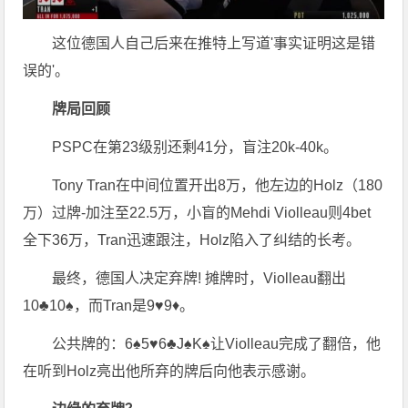
这位德国人自己后来在推特上写道'事实证明这是错
误的'。
牌局回顾
PSPC在第23级别还剩41分，盲注20k-40k。
Tony Tran在中间位置开出8万，他左边的Holz（180
万）过牌-加注至22.5万，小盲的Mehdi Violleau则4bet
全下36万，Tran迅速跟注，Holz陷入了纠结的长考。
最终，德国人决定弃牌! 摊牌时，Violleau翻出
10♣10♠，而Tran是9♥9♦。
公共牌的：6♠5♥6♣J♠K♠让Violleau完成了翻倍，他
在听到Holz亮出他所弃的牌后向他表示感谢。