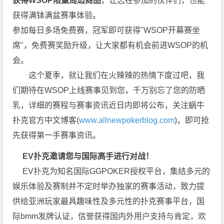
获得WSOP限量周边商品
，让志在参加的伙伴们，也能
获得满钵满盆赛事体验。
参加每日多场免费赛，冠军即可获得"WSOP开幕赛坐
席"，免费赛奖励升级，让大家都有机会前进WSOP的机
会。
这个夏季，就让我们在火辣辣的热情下度过吧，我
们期待在WSOP上线赛事见到您，千万别忘了您的防晒
乳，详细的赛程与赛事资讯近日内即将公布，关注蜗牛
扑克官方中文博客(
www.allnewpokerblog.com
)，即可抢
先获得第一手赛事资讯。
EV扑克邀请您与国际高手进行对战！
EV扑克为知名国际GGPOKER授权平台，集结多元的
娱乐体验及赛制并不定时举办独家的赛事活动，致力提
供给亚洲玩家最具趣味性及多元性的扑克赛事平台，国
际bmm发牌认证，信誉获得国内外用户支持与肯定，欢