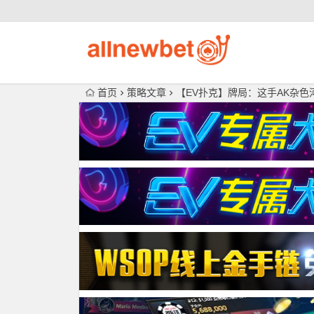
首页
策略文章
【EV扑克】牌局：这手AK杂