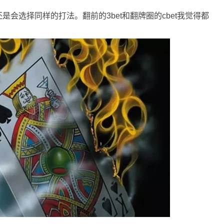
会选择同样的打法。翻前的3bet和翻牌圈的cbet我觉得都