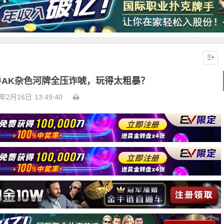
手AK杂色河牌全压诈唬，玩得太粗暴？
3年2月16日
13:49:40