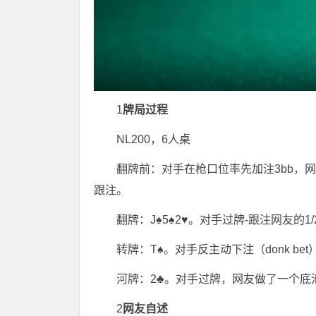
1
牌局过程
NL200，6人桌
翻牌前：对手在枪口位率先加注3bb，网友
跟注。
翻牌：J♠5♠2♥。对手过牌-跟注网友的1
转牌：T♠。对手反主动下注（donk be
河牌：2♣。对手过牌，网友做了一个底
2
网友自述