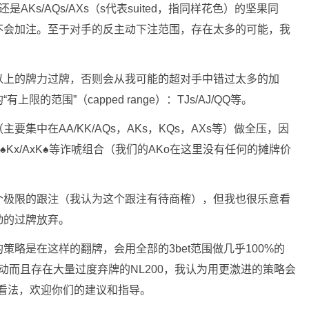
AKs/AQs/AXs（s代表suited，指同样花色）的坚果同
不会加注。至于对手的反主动下注范围，存在太多的可能，我
以上的牌力过牌，否则会从我可能的超对手中错过太多的加
的范围”（capped range）：TJs/AJ/QQ等。
集中在AA/KK/AQs，AKs，KQs，AXs等）做全压，因
Kx/AxK♠等诈唬组合（我们的AKo在这里没有任何的摊牌价
个极限的跟注（我认为这个跟注有待商榷），但我也很乐意看
动的过牌放弃。
略是在这样的翻牌，会用全部的3bet范围做几乎100%的
被动而且存在大量过度弃牌的NL200，我认为用更激进的策略会
看法，欢迎你们的建议和指导。