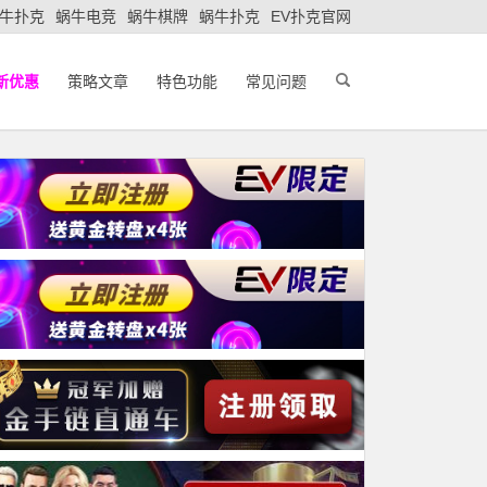
牛扑克
蜗牛电竞
蜗牛棋牌
蜗牛扑克
EV扑克官网
新优惠
策略文章
特色功能
常见问题