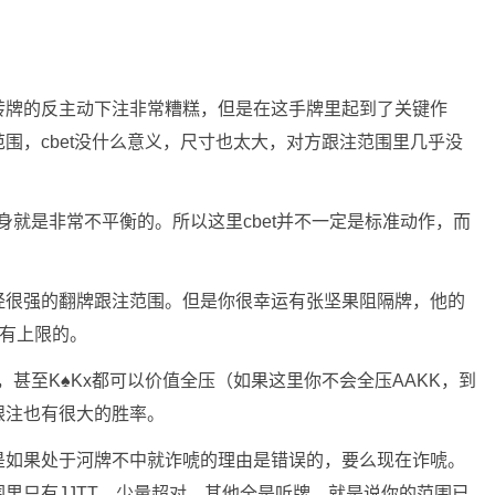
转牌的反主动下注非常糟糕，但是在这手牌里起到了关键作
围，cbet没什么意义，尺寸也太大，对方跟注范围里几乎没
，本身就是非常不平衡的。所以这里cbet并不一定是标准动作，而
经很强的翻牌跟注范围。但是你很幸运有张坚果阻隔牌，他的
是有上限的。
，甚至K♠Kx都可以价值全压（如果这里你不会全压AAKK，到
跟注也有很大的胜率。
是如果处于河牌不中就诈唬的理由是错误的，要么现在诈唬。
里只有JJTT，少量超对，其他全是听牌，就是说你的范围已