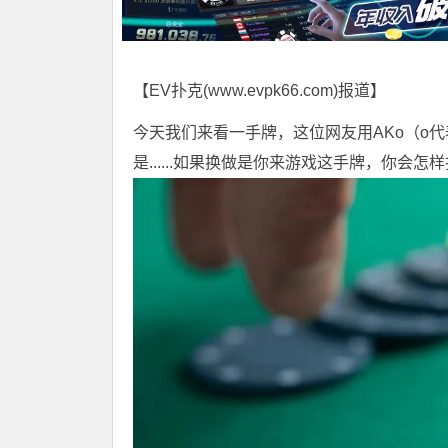
【EV扑克(
www.evpk66.com
)报道】
今天我们来看一手牌，这位网友用AKo（o代表
是......如果换做是你来游戏这手牌，你会怎