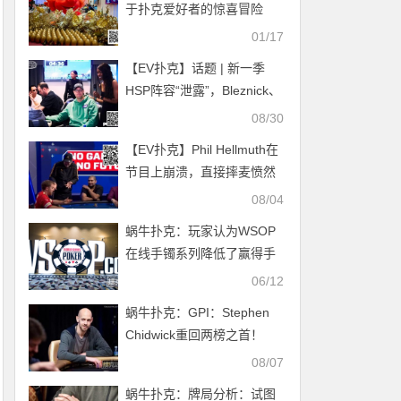
于扑克爱好者的惊喜冒险
01/17
【EV扑克】话题 | 新一季
HSP阵容“泄露”，Bleznick、
Seiver和Hellmuth将同场竞
08/30
技
【EV扑克】Phil Hellmuth在
节目上崩溃，直接摔麦愤然
离场
08/04
蜗牛扑克：玩家认为WSOP
在线手镯系列降低了赢得手
镯的荣誉感
06/12
蜗牛扑克：GPI：Stephen
Chidwick重回两榜之首！
08/07
蜗牛扑克：​牌局分析：试图