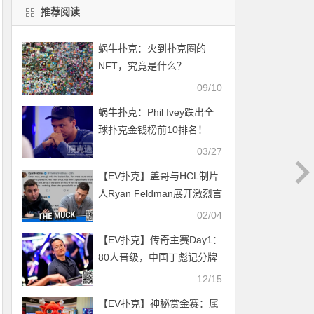
推荐阅读
蜗牛扑克：火到扑克圈的
NFT，究竟是什么？
09/10
蜗牛扑克：Phil Ivey跌出全
球扑克金钱榜前10排名！
03/27
【EV扑克】盖哥与HCL制片
人Ryan Feldman展开激烈言
辞交锋 2024年EPT巴黎站将
02/04
于2月14日前往更大的新场
【EV扑克】传奇主赛Day1：
地
80人晋级，中国丁彪记分牌
接近100万位列第三位
12/15
【EV扑克】神秘赏金赛：属