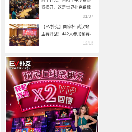
将揭开，这是世界扑克锦标
赛的重要月份
01/07
【EV扑克】国家杯·武汉站 |
主赛开战！442人参加预赛-
甲组113人晋级，王亮48.5
12/13
万记分牌成为超级CL