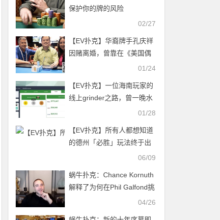
保护你的牌的风险
02/27
【EV扑克】华裔牌手孔庆祥
因赌离婚，曾靠在《美国偶
像》走调蹿红
01/24
【EV扑克】一位海南玩家的
线上grinder之路，曾一晚水
下70W…
01/28
【EV扑克】所有人都想知道
的德州「必胜」玩法终于出
现！魏国梁旗开得胜独家参
06/09
赛心得
蜗牛扑克：Chance Kornuth
解释了为何在Phil Galfond挑
战赛中投降
04/26
蜗牛扑克：新的十年序幕即