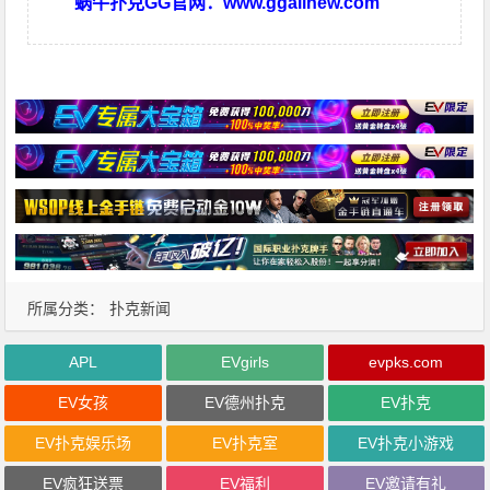
蜗牛扑克GG官网：
www.ggallnew.com
所属分类：
扑克新闻
APL
EVgirls
evpks.com
EV女孩
EV德州扑克
EV扑克
EV扑克娱乐场
EV扑克室
EV扑克小游戏
EV疯狂送票
EV福利
EV邀请有礼