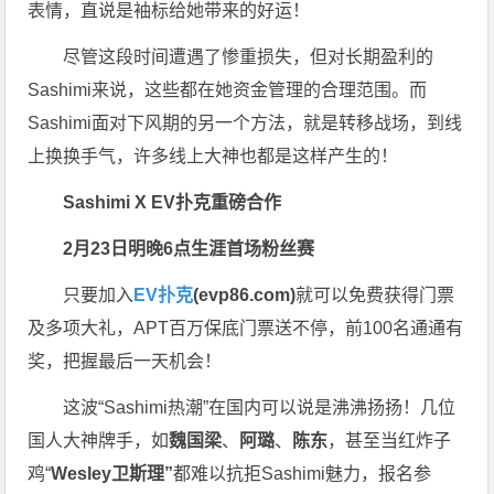
表情，直说是袖标给她带来的好运！
尽管这段时间遭遇了惨重损失，但对长期盈利的
Sashimi来说，这些都在她资金管理的合理范围。而
Sashimi面对下风期的另一个方法，就是转移战场，到线
上换换手气，许多线上大神也都是这样产生的！
Sashimi
X
EV扑克
重磅合作
2月23日明晚6点
生涯首场粉丝赛
只要加入
EV扑克
(evp86.com)
就可以免费获得门票
及多项大礼，APT百万保底门票送不停，前100名通通有
奖，把握最后一天机会！
这波“Sashimi热潮”在国内可以说是沸沸扬扬！几位
国人大神牌手，如
魏国梁
、
阿璐
、
陈东
，甚至当红炸子
鸡“
Wesley卫斯理”
都难以抗拒Sashimi魅力，报名参