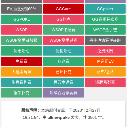
EV顶级反馈60%
GGCare
GGpoker
GGPUKE
GG扑克
GG春季狂欢赛
WSOP
WSOP冬巡赛
WSOP金手链
WSOP金手链战报
WSOP高手过招
丹牛也疯狂逆转胜
优惠活动
促销活动
免费比赛
免费赛
冬巡赛
创造正EV
大逃杀玩法
德州扑克
正EV之路
生肖系列赛
百万幸运赛
短牌系列赛
蜗牛扑克
超级百万豪客赛
版权声明：
本站原创文章，于2023年2月27日
16:21:54
，由
allnewpuke
发表，共 3501 字。