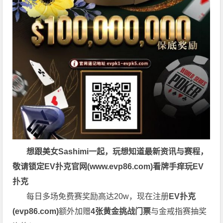
想跟美女Sashimi一起，玩
想知道最新资讯与赛程，
敬请锁定EV扑克官网(
www.evp86.com
)
看牌手痒玩EV
扑克
每日多场免费赛奖励高达20w，现在注册
EV扑克
(
evp86.com
)
额外加赠
4张黄金挑战门票
与金戒指赛抽奖