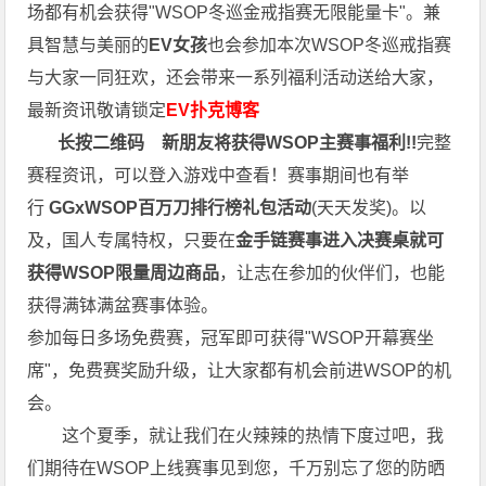
场都有机会获得"WSOP冬巡金戒指赛无限能量卡"。兼
具智慧与美丽的
EV女孩
也会参加本次WSOP冬巡戒指赛
与大家一同狂欢，还会带来一系列福利活动送给大家，
最新资讯敬请锁定
EV扑克博客
长按二维码
新朋友将获得WSOP主赛事福利!!
完整
赛程资讯，可以登入游戏中查看！赛事期间也有举
行
GGxWSOP百万刀排行榜礼包活动
(天天发奖)。以
及，国人专属特权，只要在
金手链赛事进入决赛桌就可
获得WSOP限量周边商品
，让志在参加的伙伴们，也能
获得满钵满盆赛事体验。
参加每日多场免费赛，冠军即可获得"WSOP开幕赛坐
席"，免费赛奖励升级，让大家都有机会前进WSOP的机
会。
这个夏季，就让我们在火辣辣的热情下度过吧，我
们期待在WSOP上线赛事见到您，千万别忘了您的防晒