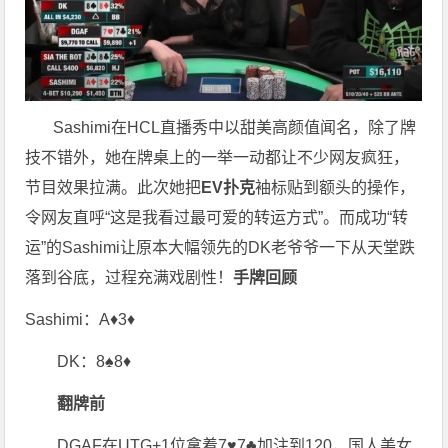
Sashimi在HCL直播秀中以甜美高颜值闻名，除了牌
技不错外，她在牌桌上的一举一动都让不少网友疯狂，
节目效果拉满。此次她把
EV扑克
袖标贴到额头的操作，
令网友直呼“这是我看过最可爱的转运方式”。而成功“转
运”的Sashimi让原本大幅领先的DK老爷爷一下从天堂跌
落到谷底，过程充满戏剧性！
手牌回顾
Sashimi：A♦3♦
DK：8♠8♦
翻牌前
DGAF在UTG+1位拿着7♥7♣加注到120，国人美女