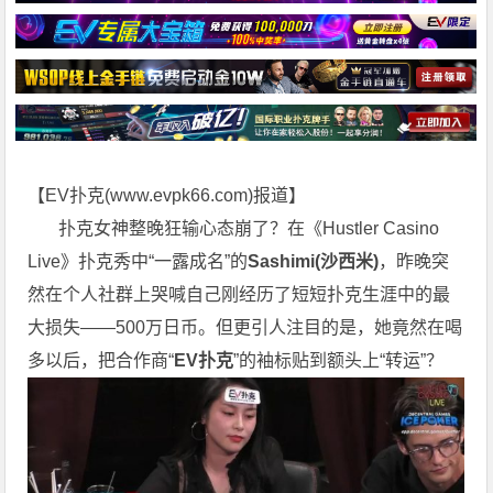
【EV扑克(
www.evpk66.com
)报道】
扑克女神整晚狂输心态崩了？在《Hustler Casino
Live》扑克秀中“一露成名”的
Sashimi(沙西米)
，昨晚突
然在个人社群上哭喊自己刚经历了短短扑克生涯中的最
大损失——500万日币。但更引人注目的是，她竟然在喝
多以后，把合作商“
EV扑克
”的袖标贴到额头上“转运”？