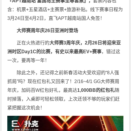
『APT越南站 富国岛主赛事至尊套票』，
套票内容包
含：机票+五星酒店+主赛票+旅游补贴。线下赛事日程为
3月24日至4月2日，直飞APT越南站国人免签！
大师赛周年庆
26日亚洲时登场
正在火热进行的
大师赛3周年庆，2月26日将迎来亚
洲时区Day1C的比赛，有史以来最高EV+赛事
，错过这
一次，要再等一年！
除此之外，还记得之前新春活动大受欢迎的“8人强
抓局”吗？现在红包礼又回来了！2/16~4/1 GG大师赛周
年庆，加码百W红包好礼，最高达
1,000BB的红包礼
随
时掉落，入桌即可轻松领取，上次还领不够的玩家们赶
紧把握这次机会！