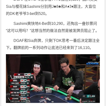
Sia与樱花妹Sashimi分别用J♣8♣和A♦3♦跟注，大盲位
的DK老爷爷3-bet到520。
Sashimi爽快地4-Bet到10,290，还掏出一叠钞票问
“这可以用吗？”这想当然的做法自然是被发牌员阻止了。
DGAF和Sia弃牌，只剩下DK思考一番后决定跟注全
下。翻牌前的一系列动作让底池已经来到了16,110。