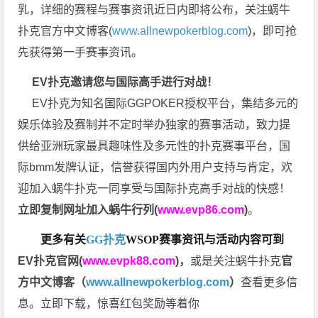
乳，详细的赛程与赛事资讯近日内即将公布，关注蜗牛
扑克官方中文博客(
www.allnewpokerblog.com
)，即可抢
先获得第一手赛事资讯。
EV扑克邀请您与国际高手进行对战！
EV扑克为知名国际GGPOKER授权平台，集结多元的
娱乐体验及赛制并不定时举办独家的赛事活动，致力提
供给亚洲玩家最具趣味性及多元性的扑克赛事平台，国
际bmm发牌认证，信誉获得国内外用户支持与肯定，欢
迎加入蜗牛扑克一同享受与国际扑克高手对战的快感！
立即复制网址加入蜗牛行列(
www.evp86.com
)
。
更多有关
GG扑克
WSOP
赛事资讯与活动内容可到
EV扑克官网(
www.evpk88.com
)
，
或是关注蜗牛扑克
官
方中文博客（
www.allnewpokerblog.com
）
查看更多信
息。立即下载，惊喜红包奖励等着你