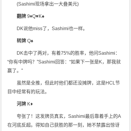
(Sashimi现场拿出一大叠美元)
翻牌
9♦Q♥K♠
DK说他miss了，Sashimi也一样。
转牌
Q♠
DK击中了两对，有着75%的胜率，他问Sashimi：
“你有中牌吗？”Sashimi回答：“如果下一张是K，那我就
赢了。”
虽然是全推，但此时他们都还没摊牌，这是HCL节
目中经常有的玩法。
河牌
K♦
夸张了！这发牌员真玄，Sashimi最后靠着手上的A
在河底反超。得知自己获胜的那一刻，她不禁露出惊讶