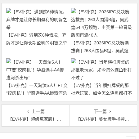
【EV扑克】遇到这6种情况，弃
牌才是让你长期盈利的明智之举
【EV扑克】2026IPG总决赛选
拔赛 | 263人围猎B组，吴武煌
54.4万领跑，主赛第一轮晋级版
图再添40人
【EV扑克】一天淘汰5人！FT变
【EV扑克】当年横扫牌桌的那
“绞肉机”！华裔选手AA惨遭河杀
批老玩家，如今怎么连鱼都打不
出局！
过了
上一篇
下一篇
【EV扑克】超级冤家牌！三条vs炸弹 创造节目最大底池！
【EV扑克】美女牌手指控国际象棋大师性侵犯，竟然还涉嫌骚扰未成年女孩
文