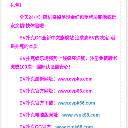
礼包！
全天24小时随机将掉落现金红包至牌局底池或玩
家余额!快体验吧
EV扑克GG
全新中文旗舰站
追求高EV
的决定
就
是扑克的本质
EV扑克娱乐场强势上线疯狂送钱，注册免费转老
虎機100次！国际认证最安心！
EV扑克最新网址：
www.evpks.com
EV扑克官方网址：
www.evp86.com
EV扑克官方下载：
www.evpk66.com
EV扑克电脑版网址：
www.evpk88.com
EV扑克GG官方：
www.evpk68.com