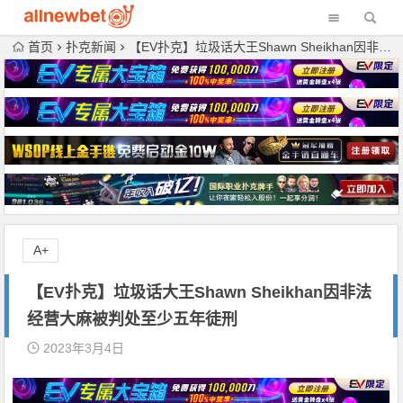
首页
扑克新闻
【EV扑克】垃圾话大王Shawn Sheikhan因非法经营大麻被判处至少五年徒刑
A+
【EV扑克】垃圾话大王Shawn Sheikhan因非法
经营大麻被判处至少五年徒刑
2023年3月4日