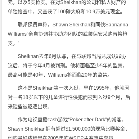
元，以及5支枪支。在对Sheikhan的公司和私人财产的
单独搜查中，又查获了100磅大麻和10.9万美元现金。
联邦探员声称，Shawn Sheikhan和同伙Sabrianna
Williams“亲自协调并协助为团队的武装保安采购替换枪
支。”
Sheikhan去年6月认罪，在与联邦当局达成认罪协
议后，将于今年4月被判刑。他将面临至少5年的监禁，
最高可能是40年，Williams将面临20年的监禁。
这不是Sheikhan第一次入狱，早在1995年，他就因
对一名18岁以下的儿童进行性侵犯而被判入狱9个月，后
来险些被驱逐出境。
作为电视直播cash游戏“Poker after Dark”的常客，
Shawn Sheikhan拥有超过$1,500,000的现场比赛奖金，
他的最好成绩是在2005年的WSOP主赛事中获得