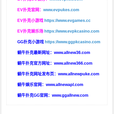
EV扑克官网：
www.evpukes.com
EV扑克小游戏
https://www.evgames.cc
EV扑克娱乐场
https://www.evpkcasino.com
GG扑克小游戏
https://www.ggpkcasino.com
蜗牛扑克最新网址：
www.allnew36.com
蜗牛扑克官方网址：
www.allnew366.com
蜗牛扑克网址发布页：
www.allnewpuke.com
蜗牛娱乐官网：
www.allnewapl.com
蜗牛扑克GG官网：
www.ggallnew.com