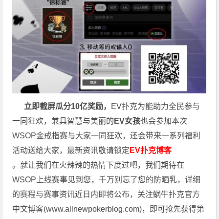
立即截屏瓜分10亿奖励，
EV扑克为能助力全民参与
一同狂欢，兼具智慧与美丽的
EV女孩
也会参加本次
WSOP金戒指赛与大家一同狂欢，还会带来一系列福利
活动送给大家，最新资讯敬请锁定
EV扑克博客
。就让我们在火辣辣的热情下度过吧，我们期待在
WSOP上线赛事见到您，千万别忘了您的防晒乳，详细
的赛程与赛事资讯近日内即将公布，关注蜗牛扑克官方
中文博客(
www.allnewpokerblog.com
)，即可抢先获得第