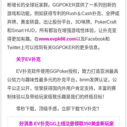
断增长的全球玩家群。GGPOKER提供了一系列创新的
游戏和功能，例如获得专利的Rush＆Cash扑克、全押或
弃牌、黄金转盘、出让股份平台、3D咪牌、PokerCraft
和Smart HUD，所有都旨在增强游戏性体验，让扑克变
得更加有趣。在
www.evpk66.com
以及Facebook和
Twitter上可以找到有关GGPOKER的更多信息。
关于EV扑克
EV扑克软件使用GGPoker授权，致力打造亚洲最具
公信力与趣味性最多元的扑克平台，bmm发牌认证，公
平公正公开，信誉获得国内外用户肯定支持，丰富的赛
制体验以及带给玩家极致乐趣是我们的终极目标！
零秒下载，顶级手感，立即下载“EV扑克”!
好消息 EV扑克GG上线注册领取350美金新玩家