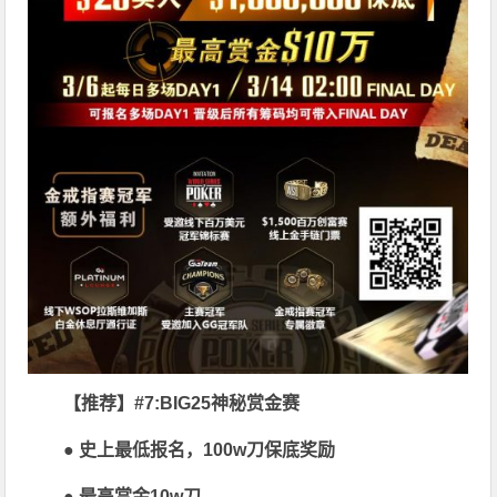
【推荐】
#7:BIG25神秘赏金赛
● 史上最低报名，100w刀保底奖励
● 最高赏金10w刀