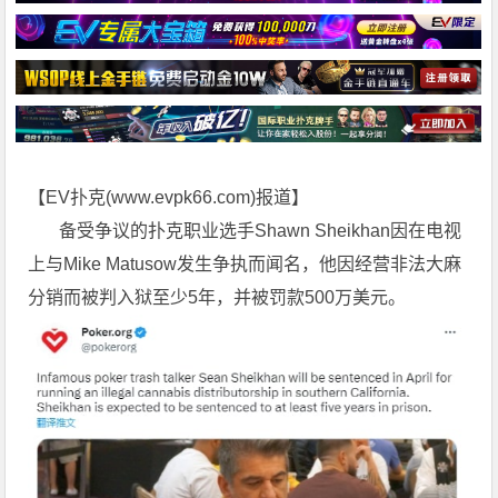
【EV扑克(
www.evpk66.com
)报道】
备受争议的扑克职业选手Shawn Sheikhan因在电视
上与Mike Matusow发生争执而闻名，他因经营非法大麻
分销而被判入狱至少5年，并被罚款500万美元。