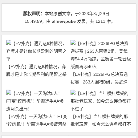
版权声明：
本站原创文章，于2023年3月29日
15:49:59
，由
allnewpuke
发表，共 1211 字。
【EV扑克】遇到这6种情况，弃
牌才是让你长期盈利的明智之举
【EV扑克】2026IPG总决赛选
拔赛 | 263人围猎B组，吴武煌
54.4万领跑，主赛第一轮晋级版
图再添40人
【EV扑克】一天淘汰5人！FT变
【EV扑克】当年横扫牌桌的那
“绞肉机”！华裔选手AA惨遭河杀
批老玩家，如今怎么连鱼都打不
出局！
过了