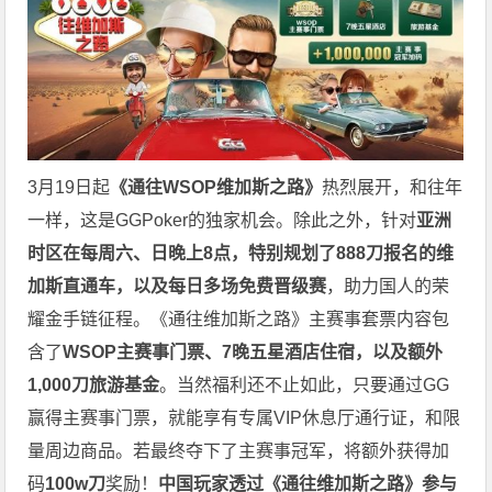
3月19日起
《
通往WSOP维加斯之路
》
热烈展开，和往年
一样，这是GGPoker的独家机会。除此之外，针对
亚洲
时区在每周六、日晚上8点，特别规划了888刀报名的维
加斯直通车，以及每日多场免费晋级赛
，助力国人的荣
耀金手链征程。《通往维加斯之路》主赛事套票内容包
含了
WSOP主赛事门票、7晚五星酒店住宿，以及额外
1,000刀旅游基金
。当然福利还不止如此，只要通过GG
赢得主赛事门票，就能享有专属VIP休息厅通行证，和限
量周边商品。若最终夺下了主赛事冠军，将额外获得加
码
100w刀
奖励！
中国玩家透过《
通往维加斯之路
》参与