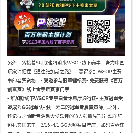
另外，紧接着5月底也将迎来WSOP线下赛事，身为中国
玩家请把握《通往维加斯之路》，赢得参加WSOP主赛
事的套票资格！
• 受邀参与冠军锦标赛
• 免费获得《百万
创富赛》线上金手链赛事门票
• 维加斯线下WSOP专享白金休息厅通行证
• 主赛冠军受
邀成为GG冠军队
• 独一无二的冠军专属徽章
除此之外，
还记得之前新春活动大受欢迎的“8人强抓局”吗？现在红
包礼又回来了！2/16~4/1 GG大师赛周年庆，加码百W红