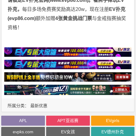
请锁定EV扑克官网(
www.evp86.com
)。
看牌手痒玩EV
扑克，
每日多场免费赛奖励高达20w，现在注册
EV扑克
(
evp86.com
)
额外加赠
4张黄金挑战门票
与金戒指赛抽奖
资格！
所属分类：
最新优惠
APL
APT亚巡赛
EVgirls
evpks.com
EV女孩
EV德州扑克