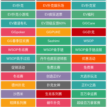
EV扑克
EV扑克娱乐场
EV扑克室
EV扑克小游戏
EV疯狂送票
EV福利
EV邀请有礼
EV顶级反馈60%
GGCare
GGpoker
GGPUKE
GG扑克
GG春季狂欢赛
Sashimi
WSOP
WSOP冬巡赛
WSOP金手链
WSOP金手链战报
WSOP高手过招
丹牛也疯狂逆转胜
优惠活动
促销活动
免费比赛
免费赛
冬巡赛
创造正EV
大逃杀玩法
德州扑克
扑克女神
正EV之路
沙西米
生肖系列赛
百万幸运赛
短牌系列赛
蜗牛扑克
超级百万豪客赛