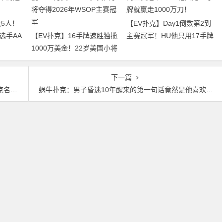
5人！
【EV扑克】Day1倒数第2到
选手AA
【EV扑克】16手牌速胜独揽
主赛冠军！HU他只用17手牌
1000万美金！22岁美国小将
就赢走1000万刀！
夺得2026年WSOP主赛冠军
下一篇
其中
蜗牛扑克：男子昏迷10年醒来的第一句话竟然是他喜欢的牌手现状如何？