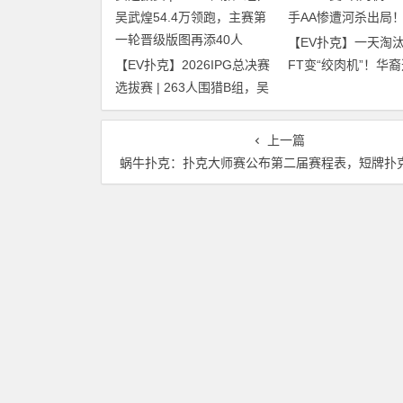
【EV扑克】一天淘汰
【EV扑克】2026IPG总决赛
FT变“绞肉机”！华裔
选拔赛 | 263人围猎B组，吴
惨遭河杀出局！
武煌54.4万领跑，主赛第一
轮晋级版图再添40人
上一篇
蜗牛扑克：扑克大师赛公布第二届赛程表，短牌扑克名列