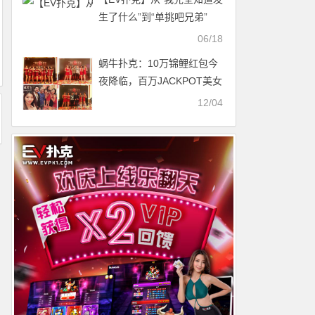
生了什么”到“单挑吧兄弟”
——WSOP大盲弃牌争议全
06/18
程实录
蜗牛扑克：10万锦鲤红包今
夜降临，百万JACKPOT美女
模特助力红龙
12/04