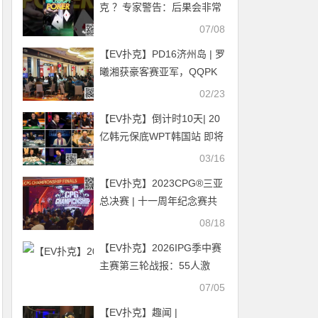
克 ？专家警告：后果会非常
严重！
07/08
【EV扑克】PD16济州岛 | 罗
曦湘获豪客赛亚军，QQPK
中国战队朱泾轩领跑主赛事
02/23
第一轮E组
【EV扑克】倒计时10天| 20
亿韩元保底WPT韩国站 即将
开启！
03/16
【EV扑克】2023CPG®三亚
总决赛 | 十一周年纪念赛共
919人次参赛158人晋级，尹
08/18
宇周48.4万记分牌领跑第一
【EV扑克】2026IPG季中赛
轮B组
主赛第三轮战报：55人激
战，10人晋级，孙骏伟418
07/05
万记分牌领跑
【EV扑克】趣闻 |