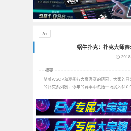
A+
蜗牛扑克：扑克大师赛
201
摘要
随着WSOP和夏季各大豪客赛的落幕，大家的目
的扑克系列赛，今年的赛事中包括一场买入$10,