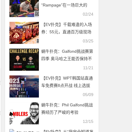
“Rampage”在一场巨大的
bad beat后输掉六位数，随
02/24
后退出了HCL直播
【EV扑克】千载难逢的入场
券：55元，直通百万级现场
锦标赛，改写你的扑克人生
03/25
蜗牛扑克：Galfond挑战赛第
四季 奥马哈之王能否保持不
败战绩？
11/21
【EV扑克】WPT韩国站直通
车免费赛8点开战 线上选拔
赛赛程新鲜出炉！
05/09
蜗牛扑克：Phil Galfond挑战
赛经历了严峻的考验
12/15
【EV扑克】从“我完全知道发