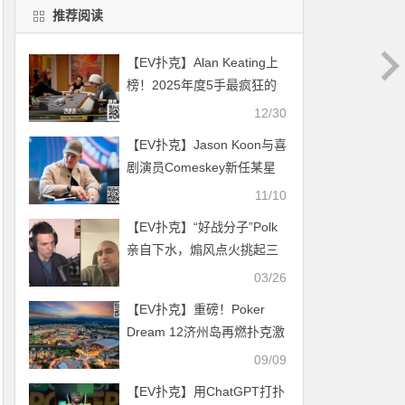
推荐阅读
【EV扑克】Alan Keating上
榜！2025年度5手最疯狂的
百万牌局！
12/30
【EV扑克】Jason Koon与喜
剧演员Comeskey新任某星
扑克形象大使 Becker或将在
11/10
明年与Tice进行第二次交叉
【EV扑克】“好战分子”Polk
投注
亲自下水，煽风点火挑起三
方扑克情仇
03/26
【EV扑克】重磅！Poker
Dream 12济州岛再燃扑克激
情，传奇大咖金秋相聚济
09/09
州！（9月26日-10月6日）
【EV扑克】用ChatGPT打扑