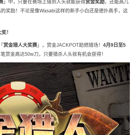
赛
」中，只要在赛场上猎到人头就能获得
赏金奖励
，还能高几
的奖励！不论是像Wasabi这样的新手小白还是德扑高手，这
大奖！
「
赏金猎人大奖赛
」，赏金JACKPOT助燃猎场！
4月9日至5
笔赏金高达50w刀，只要猎杀人头就有机会获得！