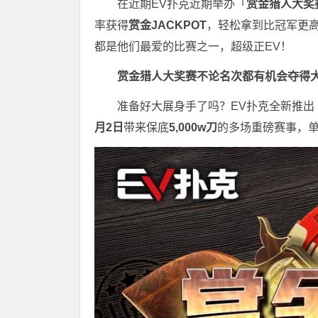
在近期EV扑克近期举办「
赏金猎人大奖
率获得
赏金JACKPOT
，轻松拿到比冠军更高
都是他们最爱的比赛之一，超级正EV！
赏金猎人大奖赛
不论名次都有机会夺得
准备好大展身手了吗？EV扑克全新推出
月2日
带来保底
5,000w刀
的多场重磅赛事，单