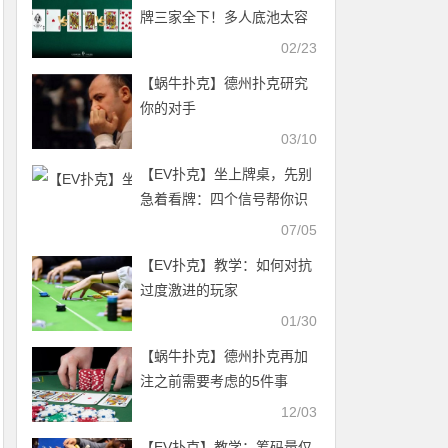
牌三家全下！多人底池太容
易犯错了
02/23
【蜗牛扑克】德州扑克研究
你的对手
03/10
【EV扑克】坐上牌桌，先别
急着看牌：四个信号帮你识
别桌上的“目标玩家”
07/05
【EV扑克】教学：如何对抗
过度激进的玩家
01/30
【蜗牛扑克】德州扑克再加
注之前需要考虑的5件事
12/03
【EV扑克】教学：筹码量仅