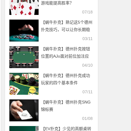
游戏能提高胜率？
07/18
【蜗牛扑克】熟记这5个德州
扑克技巧，可以让你长期稳
定盈利 (获胜秘诀)
03/11
【蜗牛扑克】德州扑克按钮
位置的AJo面对前位加注应
该如何行动？
04/10
【蜗牛扑克】德州扑克成功
玩家的四个基本条件
07/11
【蜗牛扑克】德州扑克SNG
锦标赛
01/08
【EV扑克】少见的高额桌转