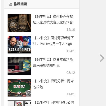
推荐阅读
【蜗牛扑克】德州扑克在按
钮玩家对抗大盲玩家的场合
游戏小筹码-2
12/10
【EV扑克】面对河牌超池下
注，Phil Ivey用一手A-high
加注近4倍诈唬，结果…
12/01
【蜗牛扑克】以资本市场角
度来审视德州扑克
05/12
【EV扑克】牌局分析：两对
也控池
11/01
【EV扑克】同花听牌后如何