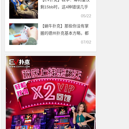
剩15bb时，这4种错误几乎
人人会犯
05/22
【蜗牛扑克】那些你没有掌
握的德州扑克基本方略，都
在这里了
07/02