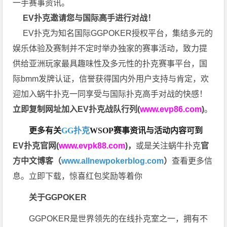
一手赛事资讯。
EV扑克邀请您与国际高手进行对战！
EV扑克为知名国际GGPOKER授权平台，集结多元的
娱乐体验及赛制并不定时举办独家的赛事活动，致力提
供给亚洲玩家最具趣味性及多元性的扑克赛事平台，国
际bmm发牌认证，信誉获得国内外用户支持与肯定，欢
迎加入蜗牛扑克一同享受与国际扑克高手对战的快感！
立即复制网址加入EV扑克战队行列(
www.evp86.com
)
。
更多有关
GG扑克
WSOP
赛事资讯与活动内容可到
EV扑克官网(
www.evpk88.com
)
，
或是关注蜗牛扑克
官
方中文博客（
www.allnewpokerblog.com
）
查看更多信
息。立即下载，惊喜红包奖励等着你
关于GGPOKER
GGPOKER是世界领先的在线扑克室之一，拥有不