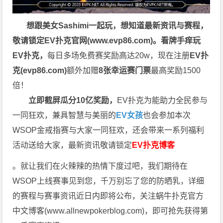
想跟美女Sashimi一起玩，
想知道最新资讯与赛程，
敬请锁定EV扑克官网(
www.evp86.com
)。
看牌手痒玩
EV扑克，
每日多场免费赛奖励高达20w，现在注册
EV扑
克(
evp86.com
)
额外加赠
8张幸运赛门票
最高奖励1500
倍！
立即截屏瓜分10亿奖励，
EV扑克为能助力全民参与
一同狂欢，兼具智慧与美丽的
EV女孩
也会参加本次
WSOP金戒指赛与大家一同狂欢，还会带来一系列福利
活动送给大家，最新资讯敬请锁定
EV扑克博客
。就让我们在火辣辣的热情下度过吧，我们期待在
WSOP上线赛事见到您，千万别忘了您的防晒乳，详细
的赛程与赛事资讯近日内即将公布，关注蜗牛扑克官方
中文博客(
www.allnewpokerblog.com
)，即可抢先获得第