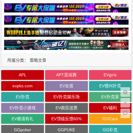
所属分类：
策略文章
APL
APT亚巡赛
EVgirls
evpks.com
EV女孩
EV德州扑克
EV扑克
EV扑克娱乐场
EV扑克室
EV扑克小游戏
EV疯狂送票
EV福利
EV邀请有礼
EV顶级反馈60%
GGCare
GGpoker
GGPUKE
GG扑克