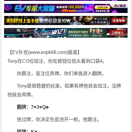
【EV扑克(
www.evpk66.com
)报道】
Tony在CO位加注，你在按钮位低头看到口袋4。
你跟注，盲注位弃牌。你们单挑进入翻牌。
Tony是很稳健的玩家。如果有牌他就会加注，没牌
他就会弃牌。
翻牌：7♥3♥Q♣
他过牌，你决定在底池开一枪。他跟注。
转牌：K♥