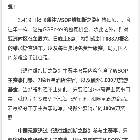
想！
3月19日起
《
通往WSOP维加斯之路
》
热烈展开，和
往年一样，这是GGPoker的独家机会。除此之外，针对
亚洲时区在每周六、日晚上8点，特别规划了888刀报名
的维加斯直通车，以及每日多场免费晋级赛
，助力国人
的荣耀金手链征程。
《通往维加斯之路》主赛事套票内容包含了
WSOP
主赛事门票、7晚五星酒店住宿，以及额外1,000刀旅游
基金
。当然福利还不止如此，只要通过GG赢得主赛事门
票，就能享有专属VIP休息厅通行证，和限量周边商品。
若最终夺下了主赛事冠军，将额外获得加码
100w刀
奖
励！
中国玩家透过《
通往维加斯之路
》参与主赛事，只