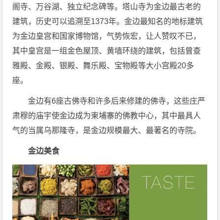
阁寺、万谷湖、独立纪念碑等。塔山寺为金边最古老的
建筑，历史可以追溯至1373年。金边最知名的地标建筑
为金边皇宫和国家博物馆，气势恢宏，让人赞叹不已，
其中皇宫是一组金色屋顶、黄墙环绕的建筑，包括曾查
雅殿、金殿、银殿、舞乐殿、宝物殿等大小宫殿20多
座。
金边有6座古佛寺和许多后来修建的佛寺，这些庄严
肃穆的庙宇使金边成为柬埔寨的佛教中心，其中最具人
气的当属乌那隆寺，是金边规模最大、最著名的寺院。
金边美食