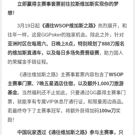
立即赢得主赛事套票
前往拉斯维加斯
实现你的梦
想！
3月19日起
《
通往WSOP维加斯之路
》
热烈展开，和
往年一样，这是GGPoker的独家机会。除此之外，针对
亚洲时区在每周六、日晚上8点，特别规划了888刀报名
的维加斯直通车，以及每日多场免费晋级赛
，助力国人
的荣耀金手链征程。
《通往维加斯之路》主赛事套票内容包含了
WSOP
主赛事门票、7晚五星酒店住宿，以及额外1,000刀旅游
基金
。当然福利还不止如此，只要通过GG赢得主赛事门
票，就能享有专属VIP休息厅通行证，和限量周边商品。
若最终夺下了主赛事冠军，将额外获得加码
100w刀
奖
励！
中国玩家透过《
通往维加斯之路
》参与主赛事，只