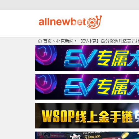
首页
扑克新闻
【EV扑克】瓜分奖池几亿美元扑