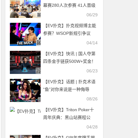
手打入决赛
幕赛280人次参赛 41人晋级
陈龙宇、李炎锋分列AB组CL
06/29
【EV扑克】扑克视频博主能
参赛？WSOP新规引争议
04/14
【EV扑克】快讯 | 国人夺第
四条金手链获500W+奖金！
张阳WSOP赛事#44夺冠
06/23
【EV扑克】话题 | 扑克术语
“鱼”对你来说是一种侮辱
吗？
08/26
【EV扑克】Triton Poker十
周年庆典：黑山站赛程公
布，三大旗舰赛事领衔18场
04/28
豪客对决
【EV扑克】GPI年度牌手揭