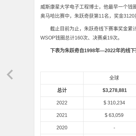
威斯康星大学电子工程博士，他最早一个钱圈成
奥马哈比赛中，朱跃奇获第11名，奖金312
截止目前为止，朱跃奇线下赛事奖金累计3,2
WSOP钱圈总计160次、决赛桌19次。
下表为朱跃奇自1998
年—2022
年的线下
全球
总计
$3,278,881
2022
$ 310,234
2021
$ 63,059
2020
-