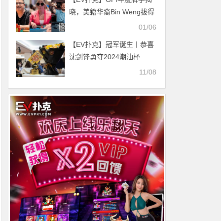
晓，美籍华裔Bin Weng拔得
头筹
01/06
【EV扑克】冠军诞生丨恭喜
沈剑锋勇夺2024潮汕杯
CSSOP·S4主赛冠军
11/08