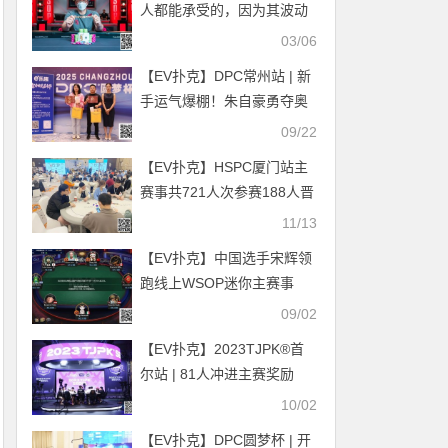
人都能承受的，因为其波动
之大你无法想象
03/06
【EV扑克】DPC常州站 | 新
手运气爆棚！朱自豪勇夺奥
马哈冠军；主赛B组180人参
09/22
赛36人晋级，朱秋羽领跑
【EV扑克】HSPC厦门站主
赛事共721人次参赛188人晋
级，郑益峰与陈少忆分别登
11/13
顶C/D组记分榜首
【EV扑克】中国选手宋辉领
跑线上WSOP迷你主赛事
FT，国人距离金手链只差一
09/02
步之遥！
【EV扑克】2023TJPK®首
尔站 | 81人冲进主赛奖励
圈，13人晋级，Hyeonho
10/02
Shin筹码领先，多名中国选
【EV扑克】DPC圆梦杯 | 开