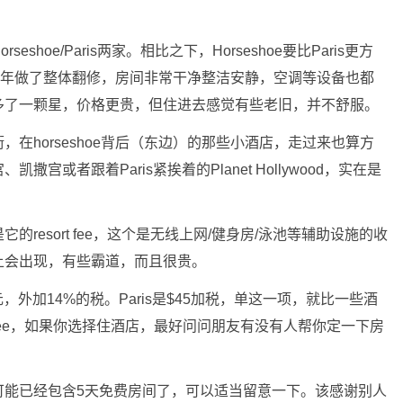
hoe/Paris两家。相比之下，Horseshoe要比Paris更方
oe去年做了整体翻修，房间非常干净整洁安静，空调等设备也都
shoe多了一颗星，价格更贵，但住进去感觉有些老旧，并不舒服。
在horseshoe背后（东边）的那些小酒店，走过来也算方
或者跟着Paris紧挨着的Planet Hollywood，实在是
resort fee，这个是无线上网/健身房/泳池等辅助设施的收
上会出现，有些霸道，而且很贵。
天40美元，外加14%的税。Paris是$45加税，单这一项，就比一些酒
ee，如果你选择住酒店，最好问问朋友有没有人帮你定一下房
可能已经包含5天免费房间了，可以适当留意一下。该感谢别人