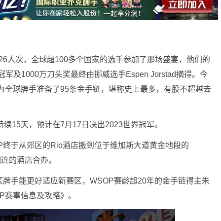
626人次，全球超100多个国家的选手参加了那场盛宴，他们的
及1000万刀头奖最终由挪威选手Espen Jorstad摘得。今
年为全球牌手准备了95条金手链，堪称史上最多，有股不超越去
续15天，预计在7月17日决出2023世界冠军。
P终于从郊区的Rio酒店搬到位于维加斯大道黄金地段的
廊相连的酒店合办。
区牌手能更好适应新赛区，WSOP赛龄超20年的金手链得主朱
OP赛事信息及攻略》。