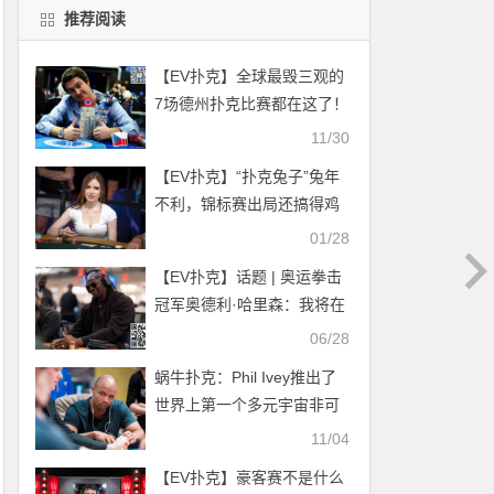
推荐阅读
【EV扑克】全球最毁三观的
7场德州扑克比赛都在这了！
11/30
【EV扑克】“扑克兔子”兔年
不利，锦标赛出局还搞得鸡
飞狗跳！
01/28
【EV扑克】话题 | 奥运拳击
冠军奥德利·哈里森：我将在
2024年赢得金手链
06/28
蜗牛扑克：Phil Ivey推出了
世界上第一个多元宇宙非可
替换代币（NFT）
11/04
【EV扑克】豪客赛不是什么